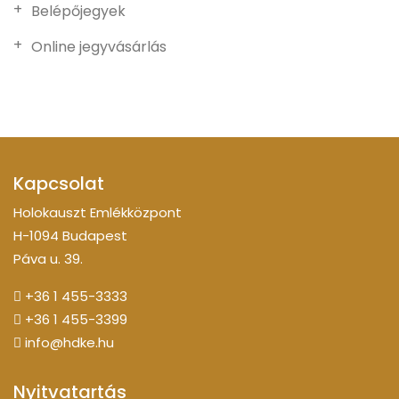
Belépőjegyek
Online jegyvásárlás
Kapcsolat
Holokauszt Emlékközpont
H-1094 Budapest
Páva u. 39.
+36 1 455-3333
+36 1 455-3399
info@hdke.hu
Nyitvatartás