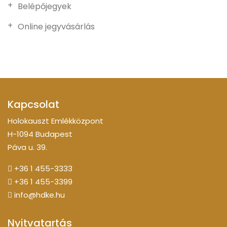
Belépőjegyek
Online jegyvásárlás
Kapcsolat
Holokauszt Emlékközpont
H-1094 Budapest
Páva u. 39.
+36 1 455-3333
+36 1 455-3399
info@hdke.hu
Nyitvatartás