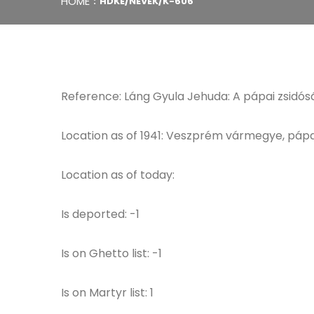
HOME
HDKE/NEVEK/K-606
Reference: Láng Gyula Jehuda: A pápai zsidó
Location as of 1941: Veszprém vármegye, pápa
Location as of today:
Is deported: -1
Is on Ghetto list: -1
Is on Martyr list: 1