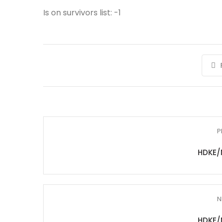
Is on survivors list: -1
P
HDKE/
N
HDKE/