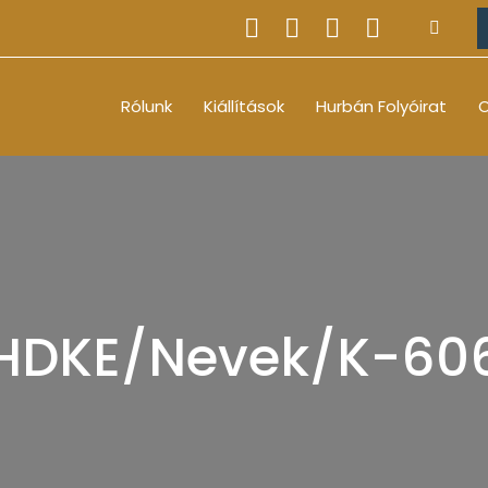
Rólunk
Kiállítások
Hurbán Folyóirat
O
HDKE/Nevek/K-60