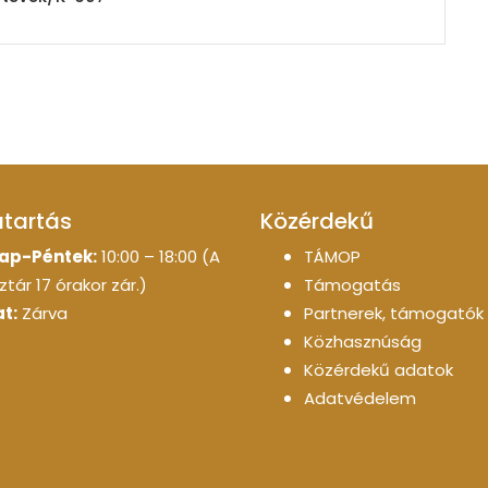
atartás
Közérdekű
ap-Péntek:
10:00 – 18:00 (A
TÁMOP
tár 17 órakor zár.)
Támogatás
t:
Zárva
Partnerek, támogatók
Közhasznúság
Közérdekű adatok
Adatvédelem