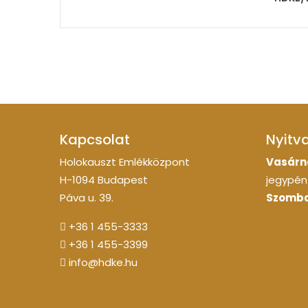
Kapcsolat
Nyitv
Holokauszt Emlékközpont
Vasárn
H-1094 Budapest
jegypénz
Páva u. 39.
Szomba
+36 1 455-3333
+36 1 455-3399
info@hdke.hu