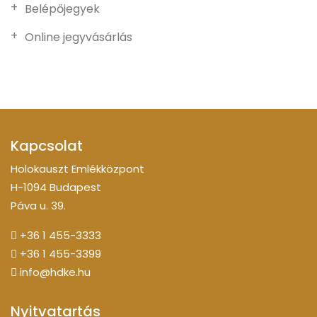
Belépőjegyek
Online jegyvásárlás
Kapcsolat
Holokauszt Emlékközpont
H-1094 Budapest
Páva u. 39.
+36 1 455-3333
+36 1 455-3399
info@hdke.hu
Nyitvatartás