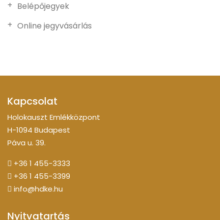
Belépőjegyek
Online jegyvásárlás
Kapcsolat
Holokauszt Emlékközpont
H-1094 Budapest
Páva u. 39.
+36 1 455-3333
+36 1 455-3399
info@hdke.hu
Nyitvatartás