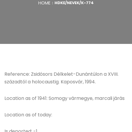
HOME
HDKE/NEVEK/K-774
Reference: Zsidósors Délkelet-Dunántúlon a XVIII.
századtól a holocaustig. Kaposvár, 1994.
Location as of 1941: Somogy vármegye, marcali járás
Location as of today:
Is deported: -1