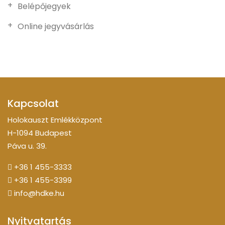
Belépőjegyek
Online jegyvásárlás
Kapcsolat
Holokauszt Emlékközpont
H-1094 Budapest
Páva u. 39.
+36 1 455-3333
+36 1 455-3399
info@hdke.hu
Nyitvatartás