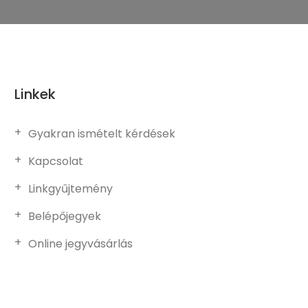
Linkek
Gyakran ismételt kérdések
Kapcsolat
Linkgyűjtemény
Belépőjegyek
Online jegyvásárlás