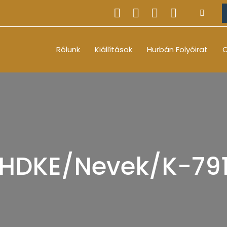
Rólunk
Kiállítások
Hurbán Folyóirat
O
HDKE/Nevek/K-79