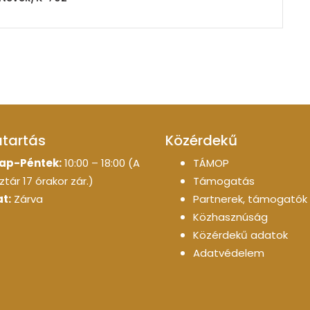
atartás
Közérdekű
ap-Péntek:
10:00 – 18:00 (A
TÁMOP
tár 17 órakor zár.)
Támogatás
t:
Zárva
Partnerek, támogatók
Közhasznúság
Közérdekű adatok
Adatvédelem