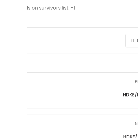
Is on survivors list: -1
P
HDKE/
N
HDKE/