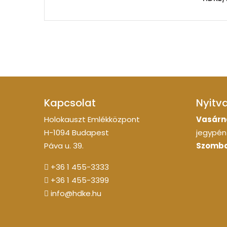
Kapcsolat
Nyitv
Holokauszt Emlékközpont
Vasárn
H-1094 Budapest
jegypénz
Páva u. 39.
Szomba
+36 1 455-3333
+36 1 455-3399
info@hdke.hu