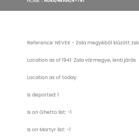
HOME
HDKE/NEVEK/K-791
Reference: NEVEK - Zala megyéből kiűzött zsi
Location as of 1941: Zala vármegye, lenti járás
Location as of today:
Is deported: 1
Is on Ghetto list: -1
Is on Martyr list: -1