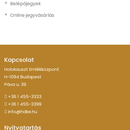
Belépőjegyek
Online jegyvásárlás
Kapcsolat
Holokauszt Emlékközpont
H-1094 Budapest
Páva u. 39.
+36 1 455-3333
+36 1 455-3399
info@hdke.hu
Nyitvatartás