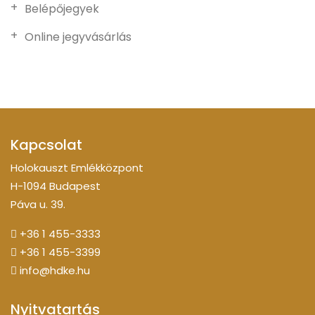
Belépőjegyek
Online jegyvásárlás
Kapcsolat
Holokauszt Emlékközpont
H-1094 Budapest
Páva u. 39.
+36 1 455-3333
+36 1 455-3399
info@hdke.hu
Nyitvatartás