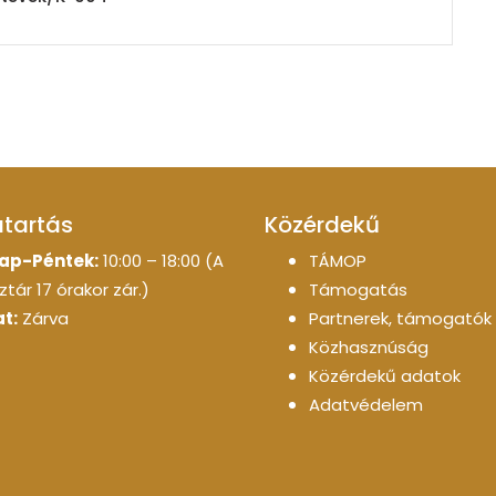
atartás
Közérdekű
ap-Péntek:
10:00 – 18:00 (A
TÁMOP
tár 17 órakor zár.)
Támogatás
t:
Zárva
Partnerek, támogatók
Közhasznúság
Közérdekű adatok
Adatvédelem