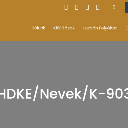
Rólunk
Kiállítások
Hurbán Folyóirat
O
HDKE/Nevek/K-90