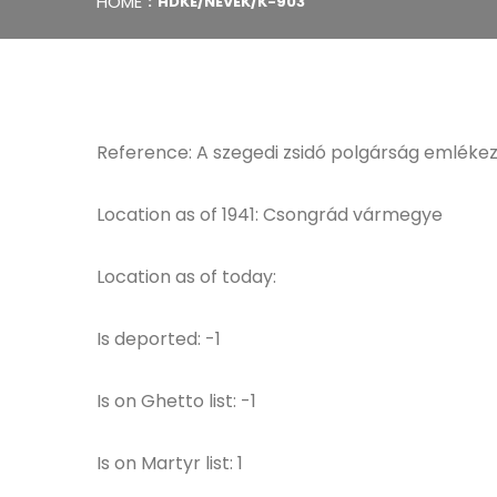
HOME
HDKE/NEVEK/K-903
Reference: A szegedi zsidó polgárság emlékeze
Location as of 1941: Csongrád vármegye
Location as of today:
Is deported: -1
Is on Ghetto list: -1
Is on Martyr list: 1