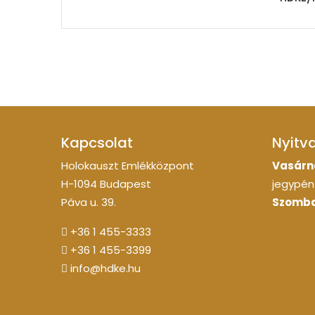
Kapcsolat
Nyitv
Holokauszt Emlékközpont
Vasárn
H-1094 Budapest
jegypénz
Páva u. 39.
Szomba
+36 1 455-3333
+36 1 455-3399
info@hdke.hu