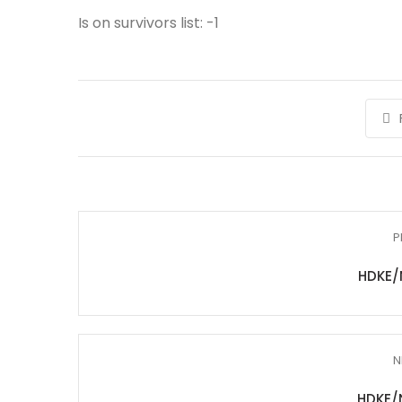
Is on survivors list: -1
P
HDKE/
N
HDKE/