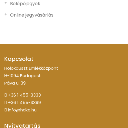
Belépőjegyek
Online jegyvásárlás
Kapcsolat
Holokauszt Emlékközpont
H-1094 Budapest
Páva u. 39.
+36 1 455-3333
+36 1 455-3399
info@hdke.hu
Nyitvatartás