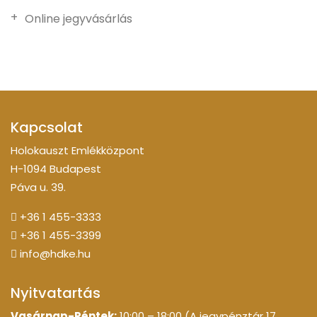
Online jegyvásárlás
Kapcsolat
Holokauszt Emlékközpont
H-1094 Budapest
Páva u. 39.
+36 1 455-3333
+36 1 455-3399
info@hdke.hu
Nyitvatartás
Vasárnap-Péntek:
10:00 – 18:00 (A jegypénztár 17