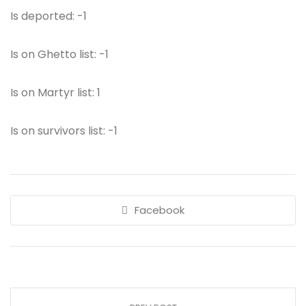
Is deported: -1
Is on Ghetto list: -1
Is on Martyr list: 1
Is on survivors list: -1
Facebook