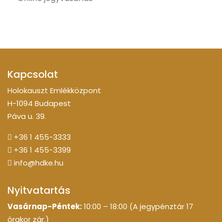
Kapcsolat
Holokauszt Emlékközpont
H-1094 Budapest
Páva u. 39.
+36 1 455-3333
+36 1 455-3399
info@hdke.hu
Nyitvatartás
Vasárnap-Péntek:
10:00 – 18:00 (A jegypénztár 17
órakor zár.)