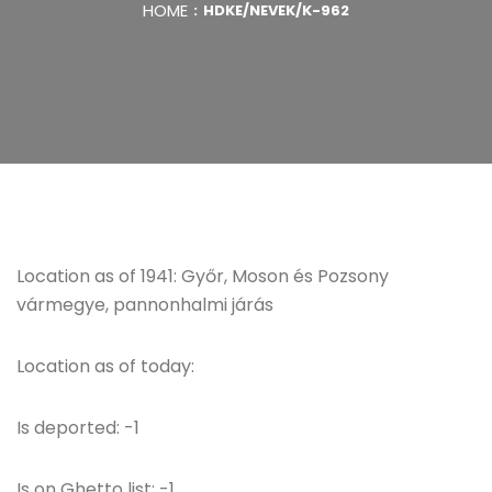
HOME
HDKE/NEVEK/K-962
Location as of 1941: Győr, Moson és Pozsony
vármegye, pannonhalmi járás
Location as of today:
Is deported: -1
Is on Ghetto list: -1