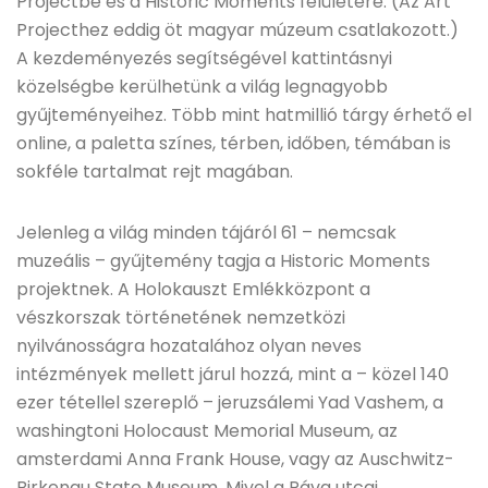
Projectbe és a Historic Moments felületére. (Az Art
Projecthez eddig öt magyar múzeum csatlakozott.)
A kezdeményezés segítségével kattintásnyi
közelségbe kerülhetünk a világ legnagyobb
gyűjteményeihez. Több mint hatmillió tárgy érhető el
online, a paletta színes, térben, időben, témában is
sokféle tartalmat rejt magában.
Jelenleg a világ minden tájáról 61 – nemcsak
muzeális – gyűjtemény tagja a Historic Moments
projektnek. A Holokauszt Emlékközpont a
vészkorszak történetének nemzetközi
nyilvánosságra hozatalához olyan neves
intézmények mellett járul hozzá, mint a – közel 140
ezer tétellel szereplő – jeruzsálemi Yad Vashem, a
washingtoni Holocaust Memorial Museum, az
amsterdami Anna Frank House, vagy az Auschwitz-
Birkenau State Museum. Mivel a Páva utcai