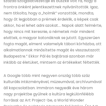
század szolgálatvezetője és büszke volt rá, hogy a
frontra önként jelentkezettnek nyilvánították. Igaz,
nem titkolta, hogy a „holmik” vonzották, mondta,
hogy őt legjobban a prémek érdeklik, a képek csak
akkor, ha el lehet adni azokat…. Napok alatt felmérte,
hogy nincs mit keresnie, a németek már mindent
elvittek, a magyar katonáknak se jutott. Egyszerűen
fogta magát, elment valamelyik tábori kórházba, ott
alkalmatlannak minősítette magát és visszautazott
Budapestre.” Ekkor Pál és bajtársai azonban már
inkább az életüket, mintsem az értékeiket féltették.
A Google több mint negyven ország több száz
kulturális intézményével, múzeumával, archívumával
áll kapcsolatban. Immáron negyedik éve három
nagy projektbe gyűlnek a kultúra legkülönfélébb
forrásai: az Art Project-be, a World Wonder