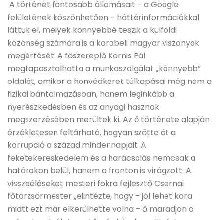
A történet fontosabb állomásait – a Google
felületének köszönhetően – háttérinformációkkal
láttuk el, melyek könnyebbé teszik a külföldi
közönség számára is a korabeli magyar viszonyok
megértését. A főszereplő Kornis Pál
megtapasztalhatta a munkaszolgálat „könnyebb”
oldalát, amikor a honvédkeret túlkapásai még nem a
fizikai bántalmazásban, hanem leginkább a
nyerészkedésben és az anyagi hasznok
megszerzésében merültek ki. Az ő története alapján
érzékletesen feltárható, hogyan szőtte át a
korrupció a század mindennapjait. A
feketekereskedelem és a harácsolás nemcsak a
határokon belül, hanem a fronton is virágzott. A
visszaéléseket mesteri fokra fejlesztő Csernai
főtörzsőrmester „elintézte, hogy – jól lehet kora
miatt ezt már elkerülhette volna – ő maradjon a