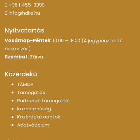
+36 1 455-3399
info@hdke.hu
Nyitvatartás
Vasárnap-Péntek:
10:00 – 18:00 (A jegypénztár 17
órakor zár.)
Szombat:
Zárva
Közérdekű
TÁMOP
Támogatás
Partnerek, támogatók
Közhasznúság
Közérdekű adatok
Adatvédelem