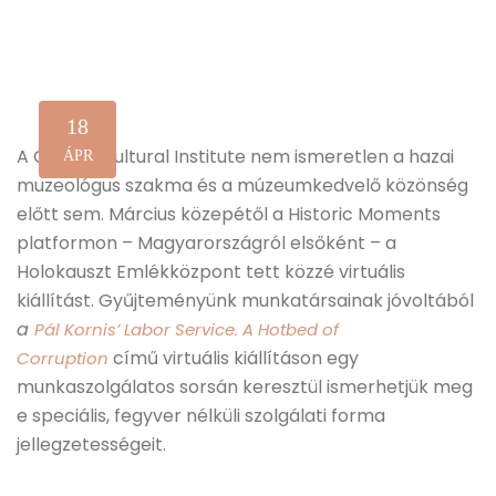
18
A Google Cultural Institute nem ismeretlen a hazai
ÁPR
muzeológus szakma és a múzeumkedvelő közönség
előtt sem. Március közepétől a Historic Moments
platformon – Magyarországról elsőként – a
Holokauszt Emlékközpont tett közzé virtuális
kiállítást. Gyűjteményünk munkatársainak jóvoltából
a
Pál Kornis’ Labor Service. A Hotbed of
című virtuális kiállításon egy
Corruption
munkaszolgálatos sorsán keresztül ismerhetjük meg
e speciális, fegyver nélküli szolgálati forma
jellegzetességeit.