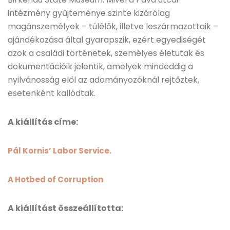
intézmény gyűjteménye szinte kizárólag
magánszemélyek – túlélők, illetve leszármazottaik –
ajándékozása által gyarapszik, ezért egyediségét
azok a családi történetek, személyes életutak és
dokumentációik jelentik, amelyek mindeddig a
nyilvánosság elől az adományozóknál rejtőztek,
esetenként kallódtak.
A kiállítás címe:
Pál Kornis’ Labor Service.
A Hotbed of Corruption
A kiállítást összeállította: