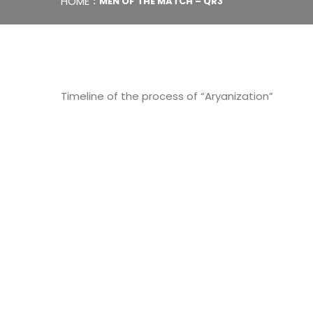
HOME
MEN OF THE MATCH – QR3
Timeline of the process of “Aryanization”