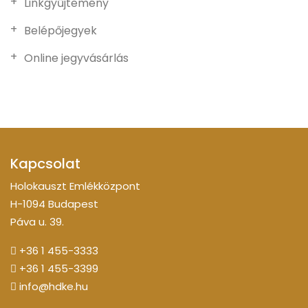
Linkgyűjtemény
Belépőjegyek
Online jegyvásárlás
Kapcsolat
Holokauszt Emlékközpont
H-1094 Budapest
Páva u. 39.
+36 1 455-3333
+36 1 455-3399
info@hdke.hu