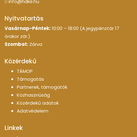
info@hdke.hu
Nyitvatartás
Vasárnap-Péntek:
10:00 – 18:00 (A jegypénztár 17
órakor zár.)
Szombat:
Zárva
Közérdekű
TÁMOP
Támogatás
Partnerek, támogatók
Közhasznúság
Közérdekű adatok
Adatvédelem
Linkek