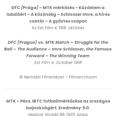
DFC /Prága/ – MTK mérkőzés
–
Küzdelem a
labdáért
–
A közönség
–
Schlosser Imre, a híres
csatár
–
A győztes csapat
Az Est Film 4. 1918. október
DFC (Prague) vs. MTK Match – Struggle for the
Ball – The Audience – Imre Schlosser, the Famous
Forward – The Winning Team
Est Film 4, October 1918
© Nemzeti Filmintézet – Filmarchívum
MTK – Pécs. IBTC futballmérkőzése az országos
bajnokságért. Eredmény: 5:0.
Magyar Híradó 68. 1925. június