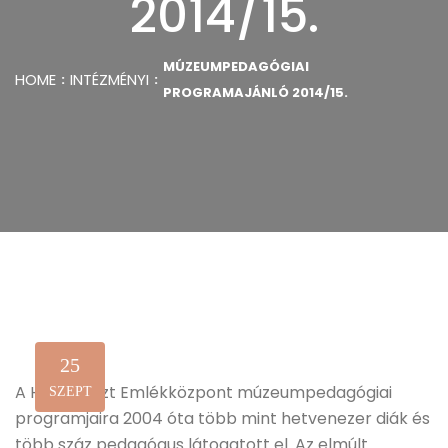
2014/15.
MÚZEUMPEDAGÓGIAI
HOME
INTÉZMÉNYI
PROGRAMAJÁNLÓ 2014/15.
25
A Holokauszt Emlékközpont múzeumpedagógiai
SZEPT
programjaira 2004 óta több mint hetvenezer diák és
több száz pedagógus látogatott el. Az elmúlt