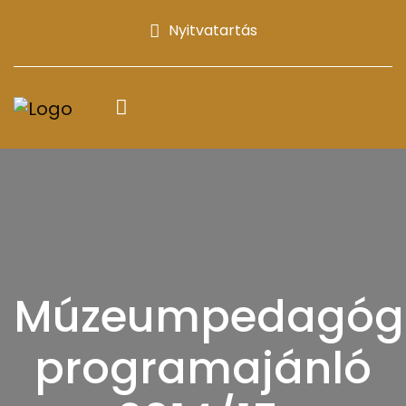
Nyitvatartás
Múzeumpedagógi
programajánló