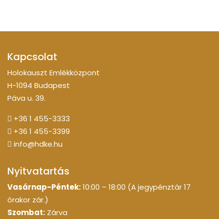
Kapcsolat
Holokauszt Emlékközpont
H-1094 Budapest
Páva u. 39.
+36 1 455-3333
+36 1 455-3399
info@hdke.hu
Nyitvatartás
Vasárnap-Péntek:
10:00 – 18:00 (A jegypénztár 17
órakor zár.)
Szombat:
Zárva