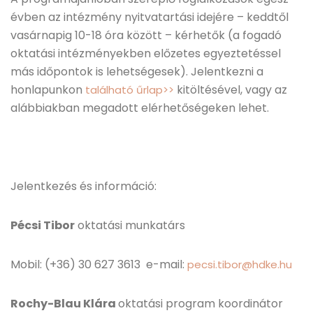
évben az intézmény nyitvatartási idejére – keddtől
vasárnapig 10-18 óra között – kérhetők (a fogadó
oktatási intézményekben előzetes egyeztetéssel
más időpontok is lehetségesek). Jelentkezni a
honlapunkon
kitöltésével, vagy az
található űrlap>>
alábbiakban megadott elérhetőségeken lehet.
Jelentkezés és információ:
Pécsi Tibor
oktatási munkatárs
Mobil: (+36) 30 627 3613 e-mail:
pecsi.tibor@hdke.hu
Rochy-Blau Klára
oktatási program koordinátor