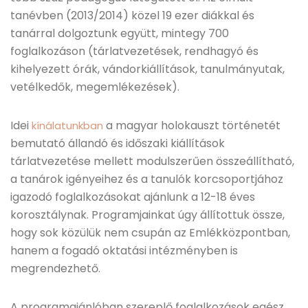
tanévben (2013/2014) közel 19 ezer diákkal és
tanárral dolgoztunk együtt, mintegy 700
foglalkozáson (tárlatvezetések, rendhagyó és
kihelyezett órák, vándorkiállítások, tanulmányutak,
vetélkedők, megemlékezések).
Idei
a magyar holokauszt történetét
kínálatunkban
bemutató állandó és időszaki kiállítások
tárlatvezetése mellett modulszerűen összeállítható,
a tanárok igényeihez és a tanulók korcsoportjához
igazodó foglalkozásokat ajánlunk a 12-18 éves
korosztálynak. Programjainkat úgy állítottuk össze,
hogy sok közülük nem csupán az Emlékközpontban,
hanem a fogadó oktatási intézményben is
megrendezhető.
A programajánlóban szereplő foglalkozások egész