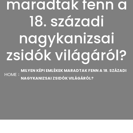
maradtak fenn a
18. századi
nagykanizsai
zsidók világáról?
MILYEN KÉPI EMLÉKEK MARADTAK FENN A 18. SZÁZADI
HOME
NAGYKANIZSAI ZSIDÓK VILÁGÁRÓL?