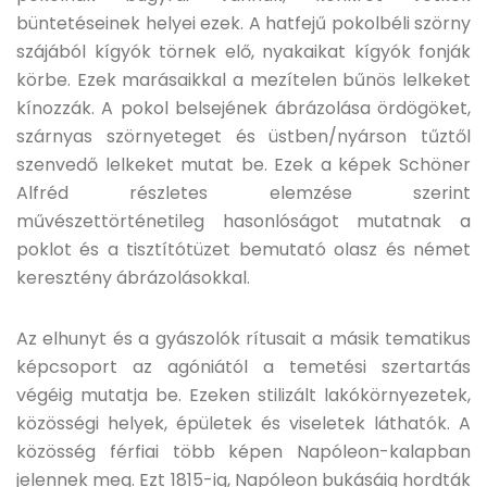
büntetéseinek helyei ezek. A hatfejű pokolbéli szörny
szájából kígyók törnek elő, nyakaikat kígyók fonják
körbe. Ezek marásaikkal a mezítelen bűnös lelkeket
kínozzák. A pokol belsejének ábrázolása ördögöket,
szárnyas szörnyeteget és üstben/nyárson tűztől
szenvedő lelkeket mutat be. Ezek a képek Schöner
Alfréd részletes elemzése szerint
művészettörténetileg hasonlóságot mutatnak a
poklot és a tisztítótüzet bemutató olasz és német
keresztény ábrázolásokkal.
Az elhunyt és a gyászolók rítusait a másik tematikus
képcsoport az agóniától a temetési szertartás
végéig mutatja be. Ezeken stilizált lakókörnyezetek,
közösségi helyek, épületek és viseletek láthatók. A
közösség férfiai több képen Napóleon-kalapban
jelennek meg. Ezt 1815-ig, Napóleon bukásáig hordták