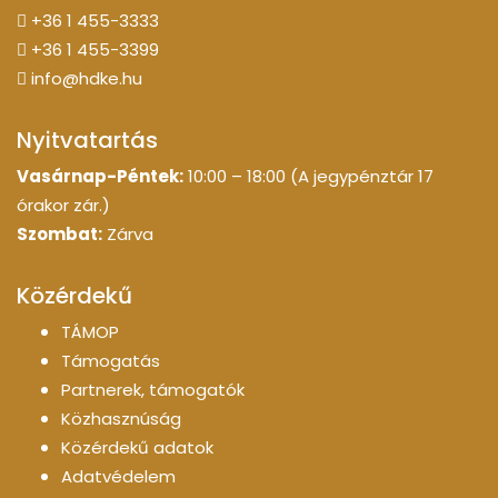
+36 1 455-3333
+36 1 455-3399
info@hdke.hu
Nyitvatartás
Vasárnap-Péntek:
10:00 – 18:00 (A jegypénztár 17
órakor zár.)
Szombat:
Zárva
Közérdekű
TÁMOP
Támogatás
Partnerek, támogatók
Közhasznúság
Közérdekű adatok
Adatvédelem