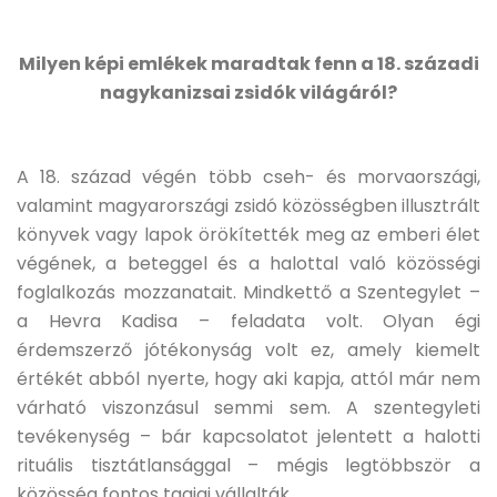
Milyen képi emlékek maradtak fenn a 18. századi
nagykanizsai zsidók világáról?
A 18. század végén több cseh- és morvaországi,
valamint magyarországi zsidó közösségben illusztrált
könyvek vagy lapok örökítették meg az emberi élet
végének, a beteggel és a halottal való közösségi
foglalkozás mozzanatait. Mindkettő a Szentegylet –
a Hevra Kadisa – feladata volt. Olyan égi
érdemszerző jótékonyság volt ez, amely kiemelt
értékét abból nyerte, hogy aki kapja, attól már nem
várható viszonzásul semmi sem. A szentegyleti
tevékenység – bár kapcsolatot jelentett a halotti
rituális tisztátlansággal – mégis legtöbbször a
közösség fontos tagjai vállalták.