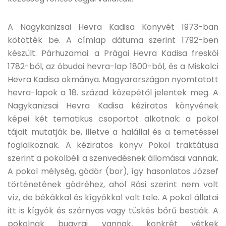
A Nagykanizsai Hevra Kadisa Könyvét 1973-ban
kötötték be. A címlap dátuma szerint 1792-ben
készült. Párhuzamai: a Prágai Hevra Kadisa freskói
1782-ből, az óbudai hevra-lap 1800-ból, és a Miskolci
Hevra Kadisa okmánya. Magyarországon nyomtatott
hevra-lapok a 18. század közepétől jelentek meg. A
Nagykanizsai Hevra Kadisa kéziratos könyvének
képei két tematikus csoportot alkotnak: a pokol
tájait mutatják be, illetve a halállal és a temetéssel
foglalkoznak. A kéziratos könyv Pokol traktátusa
szerint a pokolbéli a szenvedésnek állomásai vannak.
A pokol mélység, gödör (bor), így hasonlatos József
történetének gödréhez, ahol Rási szerint nem volt
víz, de békákkal és kígyókkal volt tele. A pokol állatai
itt is kígyók és szárnyas vagy tüskés bőrű bestiák. A
pokolnak bugyrai vannak, konkrét vétkek