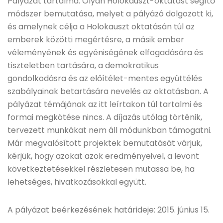
Pályázat tartalma: Olyan Holokauszt-oktatást segítő
módszer bemutatása, melyet a pályázó dolgozott ki,
és amelynek célja a Holokauszt oktatásán túl az
emberek közötti megértésre, a másik ember
véleményének és egyéniségének elfogadására és
tiszteletben tartására, a demokratikus
gondolkodásra és az előítélet-mentes együttélés
szabályainak betartására nevelés az oktatásban. A
pályázat témájának az itt leírtakon túl tartalmi és
formai megkötése nincs. A díjazás utólag történik,
tervezett munkákat nem áll módunkban támogatni.
Már megvalósított projektek bemutatását várjuk,
kérjük, hogy azokat azok eredményeivel, a levont
következtetésekkel részletesen mutassa be, ha
lehetséges, hivatkozásokkal együtt.
A pályázat beérkezésének határideje: 2015. június 15.