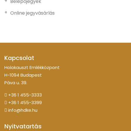
Belépőjegyek
Online jegyvásárlás
Kapcsolat
Holokauszt Emlékközpont
H-1094 Budapest
Páva u. 39.
+36 1 455-3333
+36 1 455-3399
info@hdke.hu
Nyitvatartás