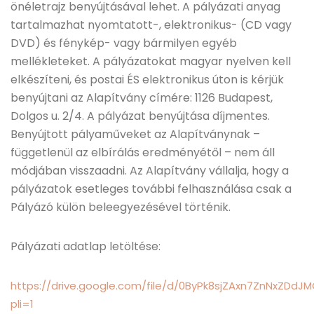
önéletrajz benyújtásával lehet. A pályázati anyag
tartalmazhat nyomtatott-, elektronikus- (CD vagy
DVD) és fénykép- vagy bármilyen egyéb
mellékleteket. A pályázatokat magyar nyelven kell
elkészíteni, és postai ÉS elektronikus úton is kérjük
benyújtani az Alapítvány címére: 1126 Budapest,
Dolgos u. 2/4. A pályázat benyújtása díjmentes.
Benyújtott pályaműveket az Alapítványnak –
függetlenül az elbírálás eredményétől – nem áll
módjában visszaadni. Az Alapítvány vállalja, hogy a
pályázatok esetleges további felhasználása csak a
Pályázó külön beleegyezésével történik.
Pályázati adatlap letöltése:
https://drive.google.com/file/d/0ByPk8sjZAxn7ZnNxZDdJM
pli=1