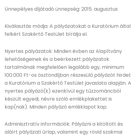
Ünnepélyes díjátadó ünnepség: 2015. augusztus
Kiválasztás módja: A pályázatokat a Kuratórium által
felkért Szakértő Testület bírálja el.
Nyertes pályázatok: Minden évben az Alapítvány
lehetőségeinek és a beérkezett pályázatok
tartalmának megfelelően legalább egy, minimum
100.000 Ft-os ösztöndíjban részesülő pályázót hirdet
a Kuratórium a Szakértő Testület javaslata alapján. A
nyertes pályázó(k) ezenkívül egy tűzzománcból
készült egyedi, névre szóló emlékplakettet is
kap(nak). Minden pályázó emléklapot kap.
Adminisztratív információk: Pályázni a kitöltött és
aláírt pályázati űrlap, valamint egy rövid szakmai