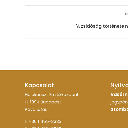
N
"A zsidóság története n
Kapcsolat
Nyitv
Holokauszt Emlékközpont
Vasárn
H-1094 Budapest
jegypénz
Páva u. 39.
Szomba
+36 1 455-3333