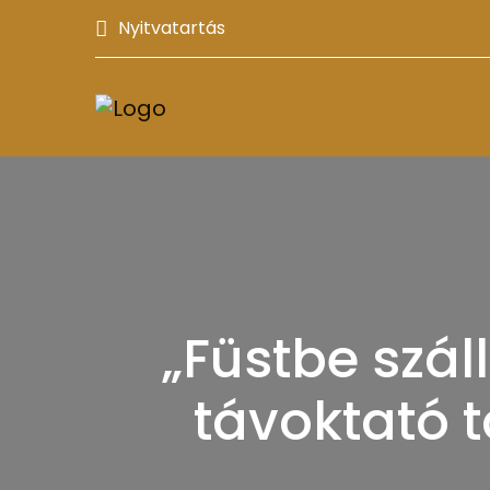
Nyitvatartás
„Füstbe szál
távoktató 