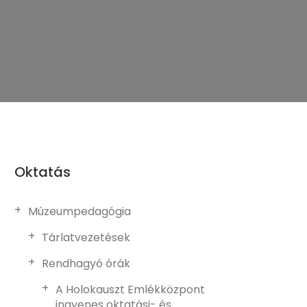
Oktatás
Múzeumpedagógia
Tárlatvezetések
Rendhagyó órák
A Holokauszt Emlékközpont
ingyenes oktatási- és