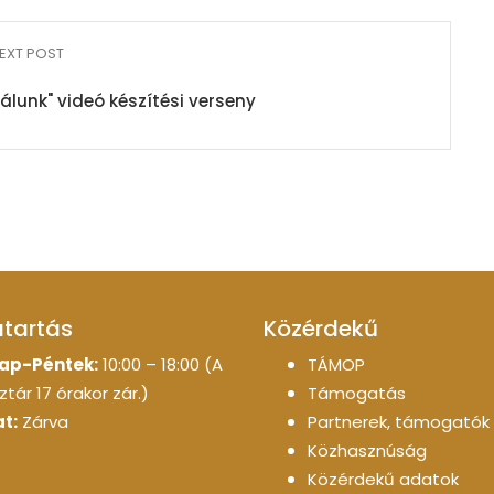
EXT POST
álunk" videó készítési verseny
atartás
Közérdekű
ap-Péntek:
10:00 – 18:00 (A
TÁMOP
tár 17 órakor zár.)
Támogatás
t:
Zárva
Partnerek, támogatók
Közhasznúság
Közérdekű adatok