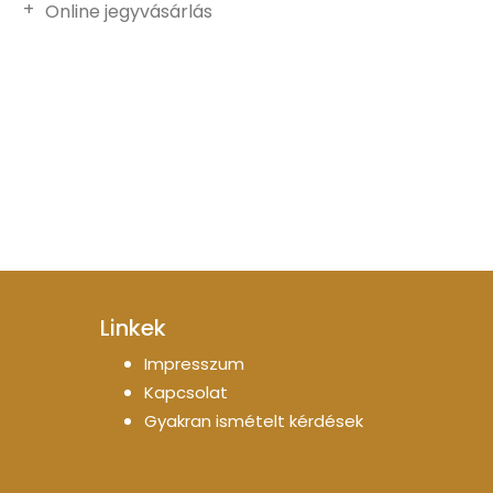
Online jegyvásárlás
Linkek
Impresszum
Kapcsolat
Gyakran ismételt kérdések