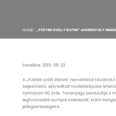
HOME
„FÜSTBE SZÁLLT ÉLETEK” AKKREDITÁLT NE
Deadline: 2015-09-22
A „Füstbe szállt életek” nemzetközi távoktat
teljesíthető, akkreditált továbbképzési lehet
tanfolyam 60 órás. Tananyaga bemutatja a mo
legfontosabb európai szakaszait, külön hang
jellegzetességeire.