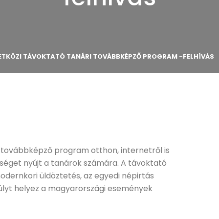
MZETKÖZI TÁVOKTATÓ TANÁRI TOVÁBBKÉPZŐ PROGRAM -FELHÍVÁS
ó továbbképző program otthon, internetről is
őséget nyújt a tanárok számára. A távoktató
dernkori üldöztetés, az egyedi népirtás
súlyt helyez a magyarországi események