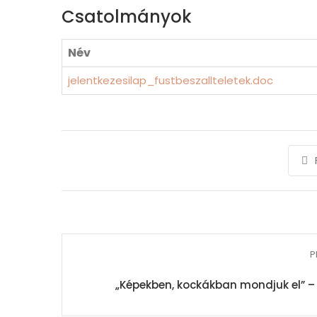
Csatolmányok
Név
jelentkezesilap_fustbeszallteletek.doc
P
„Képekben, kockákban mondjuk el” – 