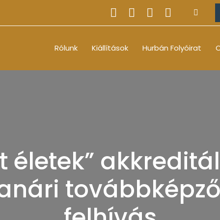
Rólunk
Kiállítások
Hurbán Folyóirat
O
lt életek” akkreditá
tanári továbbképz
felhívás