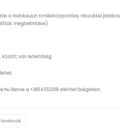
ás a Holokauszt Emlékközpontba, részvétel játékos
iállítás megtekintése)
0. között van lehetőség.
lehet.
e.hu illetve a +3614553318 elérhetőségeken.
Facebook