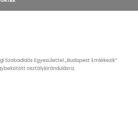
PONTBA
gi Szabadidős Egyesülettel „Budapest Emlékezik”
ybekötött osztálykirándulásra.