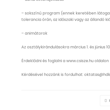
– sokszínű program (ennek keretében látogat
tolerancia órán, az időszaki vagy az állandó k
– animátorok
Az osztálykirándulásokra március 1. és június 1
Érdeklődni és foglalni a www.csisze.hu oldalon 
Kérdésével hozzánk is fordulhat: oktatas@hdk