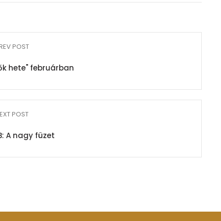
REV POST
k hete" februárban
EXT POST
B: A nagy füzet