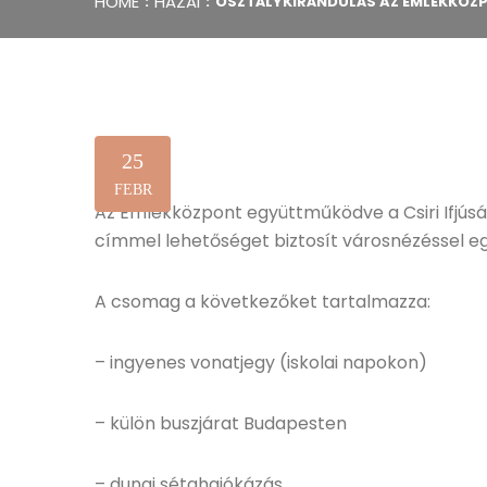
HOME
HAZAI
OSZTÁLYKIRÁNDULÁS AZ EMLÉKKÖZ
25
FEBR
Az Emlékközpont együttműködve a Csiri Ifjúsá
címmel lehetőséget biztosít városnézéssel eg
A csomag a következőket tartalmazza:
– ingyenes vonatjegy (iskolai napokon)
– külön buszjárat Budapesten
– dunai sétahajókázás