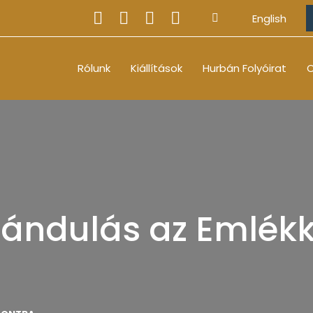
English
Rólunk
Kiállítások
Hurbán Folyóirat
O
irándulás az Emlék