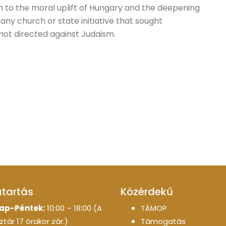
h to the moral uplift of Hungary and the deepening
 any church or state initiative that sought
 not directed against Judaism.
atartás
Közérdekű
ap-Péntek:
10:00 – 18:00 (A
TÁMOP
tár 17 órakor zár.)
Támogatás