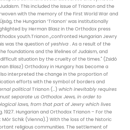
udaism. This included the issue of Trianon and the
terwoven with the memory of the First World War and
ság, the Hungarian ‘Trianon’ was institutionally
ighlighted by Herman Blasz in the Orthodox press
rthodox youth.Trianon „confronted Hungarian Jewry
his was the question of
yeshiva
. As a result of the
the foundations and the lifelines of Judaism, and
ficult situation by the cruelty of the times." (Zsidó
rman Blasz) Orthodoxy in Hungary has become a
lso interpreted the change in the proportion of
ication efforts with the symbol of borders and
ernal political
Trianon (…)
which inevitably requires
must separate us Orthodox Jews, in order to
logical laws, from that part of Jewry which lives
ug. 1927. Hungarian and Orthodox Trianon – For the
 Mór Schik (Vienna).) With the loss of the historic
portant religious communities. The settlement of