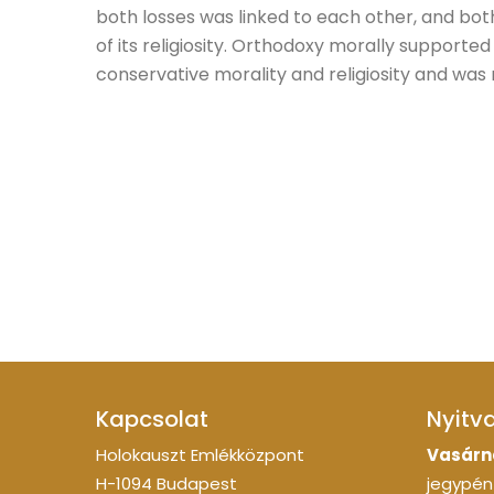
both losses was linked to each other, and bot
of its religiosity. Orthodoxy morally supported
conservative morality and religiosity and was
Kapcsolat
Nyitv
Holokauszt Emlékközpont
Vasárn
H-1094 Budapest
jegypénz