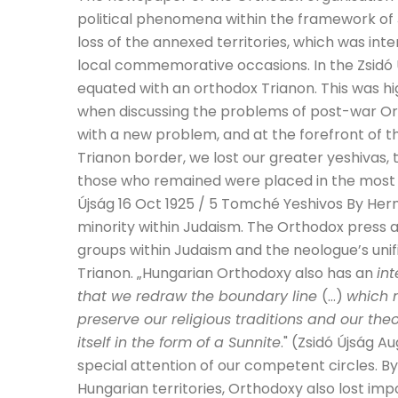
political phenomena within the framework of J
loss of the annexed territories, which was in
local commemorative occasions. In the Zsidó Új
equated with an orthodox Trianon. This was h
when discussing the problems of post-war O
with a new problem, and at the forefront of t
Trianon border, we lost our greater yeshivas, 
those who remained were placed in the most dif
Újság 16 Oct 1925 / 5 Tomché Yeshivos By He
minority within Judaism. The Orthodox press a
groups within Judaism and the neologue’s unif
Trianon. „Hungarian Orthodoxy also has an
int
that we redraw the boundary line
(…)
which 
preserve our religious traditions and our theo
itself in the form of a Sunnite
." (Zsidó Újság A
special attention of our competent circles. By:
Hungarian territories, Orthodoxy also lost im