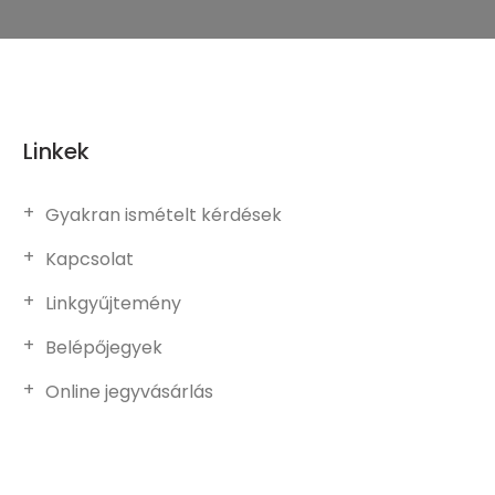
Linkek
Gyakran ismételt kérdések
Kapcsolat
Linkgyűjtemény
Belépőjegyek
Online jegyvásárlás