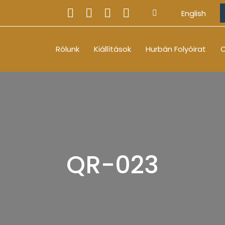
English
Rólunk
Kiállítások
Hurbán Folyóirat
O
QR-023