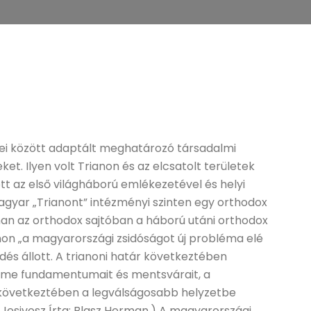
tei között adaptált meghatározó társadalmi
ket. Ilyen volt Trianon és az elcsatolt területek
t az első világháború emlékezetével és helyi
agyar „Trianont” intézményi szinten egy orthodox
man az orthodox sajtóban a háború utáni orthodox
ianon „a magyarországi zsidóságot új probléma elé
rdés állott. A trianoni határ következtében
 eme fundamentumait és mentsvárait, a
övetkeztében a legválságosabb helyzetbe
hé Jesivosz Írta: Blasz Herman.) A magyarországi