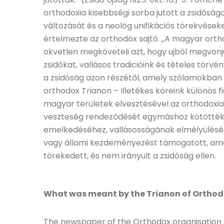
orthodoxia kisebbségi sorba jutott a zsidóság
változását és a neológ unifikációs törekvések
értelmezte az orthodox sajtó. „A magyar ortho
okvetlen megköveteli azt, hogy ujból megvon
zsidókat, vallásos tradicióink és tételes törv
a zsidóság azon részétől, amely szólamokban él
orthodox Trianon – Illetékes köreink különös f
magyar területek elvesztésével az orthodoxia i
veszteség rendeződését egymáshoz kötötték,
emelkedéséhez, vallásosságának elmélyüléséh
vagy állami kezdeményezést támogatott, amel
törekedett, és nem irányult a zsidóság ellen.
What was meant by the Trianon of Ortho
The newspaper of the Orthodox organisation 