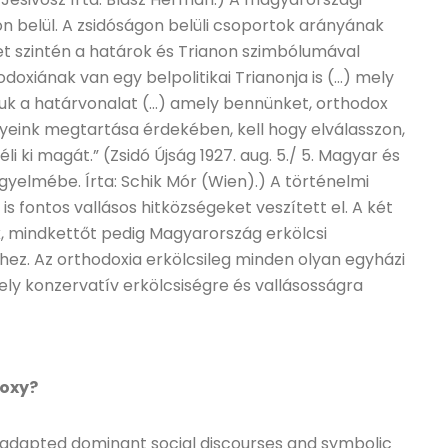
on belül. A zsidóságon belüli csoportok arányának
et szintén a határok és Trianon szimbólumával
doxiának van egy belpolitikai Trianonja is (…) mely
juk a határvonalat (…) amely bennünket, orthodox
ényeink megtartása érdekében, kell hogy elválasszon,
i ki magát.” (Zsidó Újság 1927. aug. 5./ 5. Magyar és
igyelmébe. Írta: Schik Mór (Wien).) A történelmi
s fontos vallásos hitközségeket veszített el. A két
 mindkettőt pedig Magyarország erkölcsi
ez. Az orthodoxia erkölcsileg minden olyan egyházi
y konzervatív erkölcsiségre és vallásosságra
doxy?
adapted dominant social discourses and symbolic