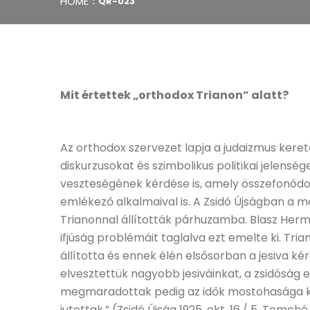
HOME
QR-023
Mit értettek „orthodox Trianon” alatt?
Az orthodox szervezet lapja a judaizmus kere
diskurzusokat és szimbolikus politikai jelensége
veszteségének kérdése is, amely összefonódot
emlékező alkalmaival is. A Zsidó Újságban a m
Trianonnal állították párhuzamba. Blasz Her
ifjúság problémáit taglalva ezt emelte ki. Tr
állította és ennek élén elsősorban a jesiva ké
elvesztettük nagyobb jesiváinkat, a zsidóság
megmaradottak pedig az idők mostohasága k
jutottak.” (Zsidó Újság 1925. okt. 16./ 5. Tomc