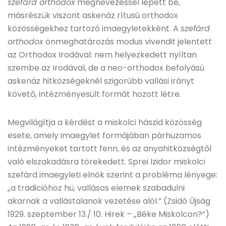
szefárd orthodox
megnevezéssel lépett be,
másrészük viszont askenáz rítusú orthodox
közösségekhez tartozó imaegyletekként. A
szefárd
orthodox
önmeghatározás modus vivendit jelentett
az Orthodox Irodával: nem helyezkedett nyíltan
szembe az Irodával, de a neo-orthodox befolyású
askenáz hitközségeknél szigorúbb vallási irányt
követő, intézményesült formát hozott létre.
Megvilágítja a kérdést a miskolci hászid közösség
esete, amely imaegylet formájában párhuzamos
intézményeket tartott fenn, és az anyahitközségtől
való elszakadásra törekedett. Sprei Izidor miskolci
szefárd imaegyleti elnök szerint a probléma lényege:
„a tradicióhoz hü, vallásos elemek szabadulni
akarnak a vallástalanok vezetése alól.” (Zsidó Újság
1929. szeptember 13./ 10. Hirek – „Béke Miskolcon?”)