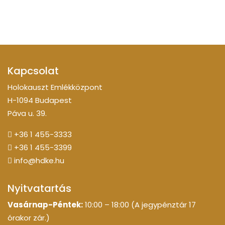
Kapcsolat
Holokauszt Emlékközpont
H-1094 Budapest
Páva u. 39.
+36 1 455-3333
+36 1 455-3399
info@hdke.hu
Nyitvatartás
Vasárnap-Péntek:
10:00 – 18:00 (A jegypénztár 17
órakor zár.)