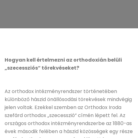
Hogyan kell értelmezni az orthodoxián belüli
„szecessziós” törekvéseket?
Az orthodox intézményrendszer történetében
különböző hászid önállósodási törekvések mindvégig
jelen voltak. Ezekkel szemben az Orthodox Iroda
szefárd orthodox „szecesszió” címén lépett fel. Az
országos orthodox intézményrendszerbe az 1880-as
évek második felében a hászid közösségek egy része