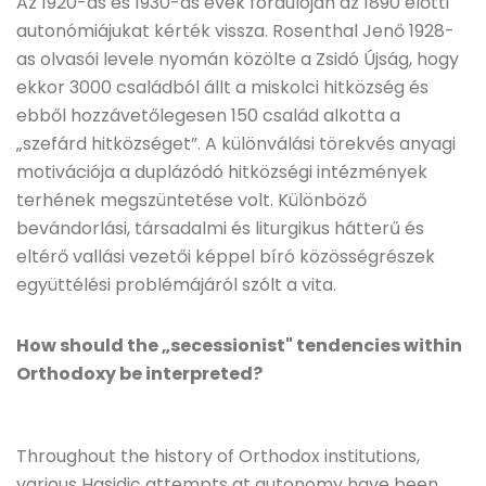
Az 1920-as és 1930-as évek fordulóján az 1890 előtti
autonómiájukat kérték vissza. Rosenthal Jenő 1928-
as olvasói levele nyomán közölte a Zsidó Újság, hogy
ekkor 3000 családból állt a miskolci hitközség és
ebből hozzávetőlegesen 150 család alkotta a
„szefárd hitközséget”. A különválási törekvés anyagi
motivációja a duplázódó hitközségi intézmények
terhének megszüntetése volt. Különböző
bevándorlási, társadalmi és liturgikus hátterű és
eltérő vallási vezetői képpel bíró közösségrészek
együttélési problémájáról szólt a vita.
How should the „secessionist" tendencies within
Orthodoxy be interpreted?
Throughout the history of Orthodox institutions,
various Hasidic attempts at autonomy have been