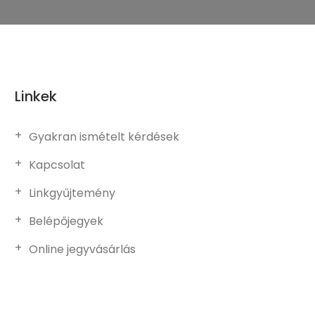
Linkek
Gyakran ismételt kérdések
Kapcsolat
Linkgyűjtemény
Belépőjegyek
Online jegyvásárlás