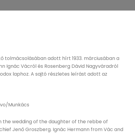
tő tolmácsolásában adott hírt 1933. márciusában a
nn Ignác Vácról és Rosenberg Dávid Nagyváradról
odox laphoz. A sajtó részletes leírást adott az
hevo/Munkács
n the wedding of the daughter of the rebbe of
-chief Jenő Groszberg. Ignác Hermann from Vác and