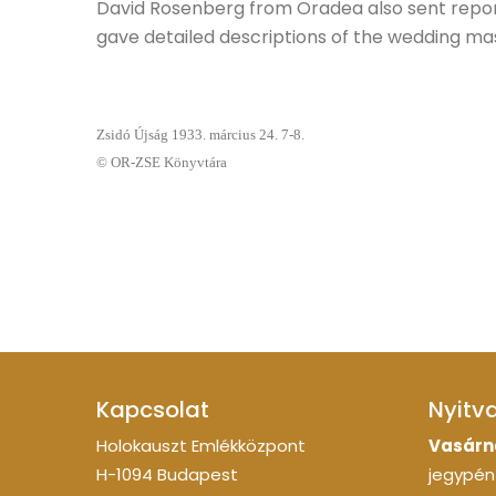
David Rosenberg from Oradea also sent repor
gave detailed descriptions of the wedding mas
Zsidó Újság 1933. március 24. 7-8.
© OR-ZSE Könyvtára
Kapcsolat
Nyitv
Holokauszt Emlékközpont
Vasárn
H-1094 Budapest
jegypénz