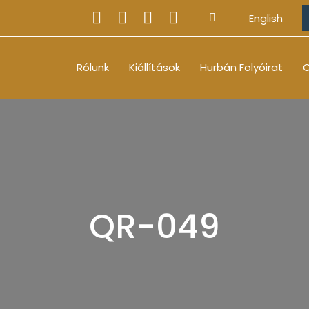
English
Rólunk
Kiállítások
Hurbán Folyóirat
O
QR-049