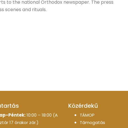
ts to the national Orthodox newspaper. The press
s scenes and rituals.
atartás
Közérdekű
ap-Péntek:
10:00 – 18:00 (A
TÁMOP
tár 17 órakor zár.)
Támogatás