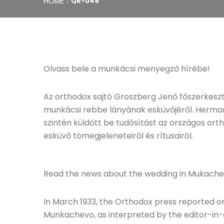
HOME
QR-049
Olvass bele a munkácsi menyegző hírébe!
Az orthodox sajtó Groszberg Jenő főszerkesz
munkácsi rebbe lányának esküvőjéről. Herma
szintén küldött be tudósítást az országos orth
esküvő tömegjeleneteiről és rítusairól.
Read the news about the wedding in Mukac
In March 1933, the Orthodox press reported o
Munkachevo, as interpreted by the editor-in