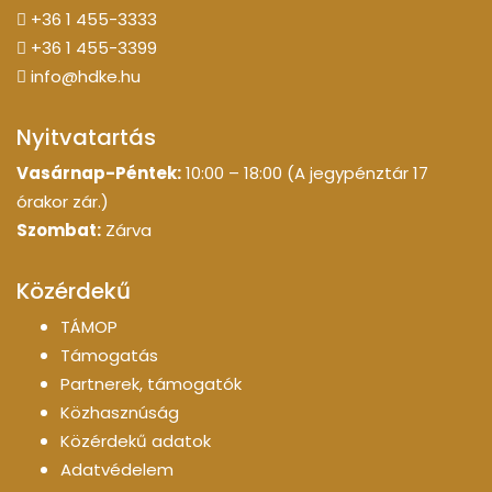
+36 1 455-3333
+36 1 455-3399
info@hdke.hu
Nyitvatartás
Vasárnap-Péntek:
10:00 – 18:00 (A jegypénztár 17
órakor zár.)
Szombat:
Zárva
Közérdekű
TÁMOP
Támogatás
Partnerek, támogatók
Közhasznúság
Közérdekű adatok
Adatvédelem