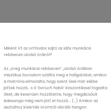
Miként írt az orthodox sajtó az idős munkácsi
rebbecen utolsó óráiról?
Az „öreg munkácsi rebbecen” „utolsó óráiban
misztikus borzalom szállta meg a hallgatókat, amikor
a matróna elmondta, hogy szent ősei már elébe
jöttek hozzá… s ő ’borüch habó’ köszöntéssel fogadta
őket, de keserűen hozzátette, hogy megdicsőült
édesanyja még nem jött el hozzá…. (…) Amikor az
asztalhoz kísérték örömtől vibráló hangon