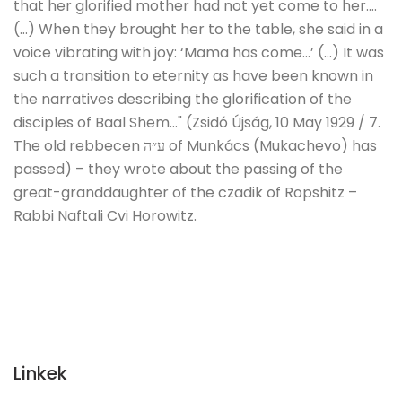
that her glorified mother had not yet come to her….
(…) When they brought her to the table, she said in a
voice vibrating with joy: ‘Mama has come…’ (…) It was
such a transition to eternity as have been known in
the narratives describing the glorification of the
disciples of Baal Shem…" (Zsidó Újság, 10 May 1929 / 7.
The old rebbecen ע״ה of Munkács (Mukachevo) has
passed) – they wrote about the passing of the
great-granddaughter of the czadik of Ropshitz –
Rabbi Naftali Cvi Horowitz.
Linkek