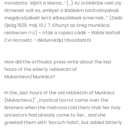
mondotta: ’eljött a Mama…’ (…) Az öröklétbe való oly
átmenet volt ez, amilyet a Báálsém tanítványainak
megdicsőülését leíró elbeszélések ismernek…” (Zsidó
Újság 1929. máj. 10./ 7. Elhunyt az öreg munkácsi
rebbecen ע״ה) – írták a ropsici cádik – Rabbi Naftali
Cvi Horowitz – dédunokája távozásáról.
How did the orthodox press write about the last
hours of the elderly rebbetzin of
Mukachevo/Munkács?
In the „last hours of the old rebbetzin of Munkács
(Mukachevo)" „mystical horror came over the
listeners when the matrona told them that her holy
ancestors had already come to her… and she
greeted them with ‘borüch habó’, but added bitterly