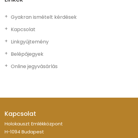
Gyakran ismételt kérdések
Kapcsolat
Linkgyűjtemény
Belépőjegyek
Online jegyvásárlás
Kapcsolat
Holokauszt Emlékközpont
H-1094 Budapest