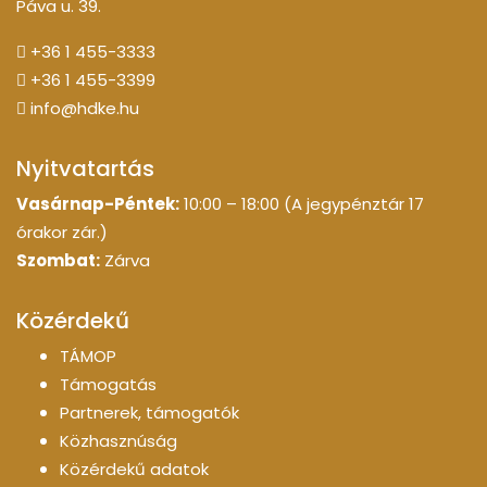
Páva u. 39.
+36 1 455-3333
+36 1 455-3399
info@hdke.hu
Nyitvatartás
Vasárnap-Péntek:
10:00 – 18:00 (A jegypénztár 17
órakor zár.)
Szombat:
Zárva
Közérdekű
TÁMOP
Támogatás
Partnerek, támogatók
Közhasznúság
Közérdekű adatok