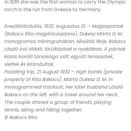
In 1936 she was the first woman to carry the Olympic
torch in the run from Greece to Germany.
Evezőkirándulás, 1932. augusztus 21. – Magaspartok
(Bakacs Rita magántulajdona). Dukesz Márta D. M.
monogramos tréningruhában, későbbi férje, Bakacs
László bal oldalt, törülközővel a nyakában. A párnak
közös baráti társasága volt, együtt teniszeztek,
síeltek és kirándultak.
Paddling trip, 21 August 1932 – High banks (private
property of Rita Bakacs). Márta Dukesz D. M. in
monogrammed tracksuit, her later husband László
Bakacs on the left, with a towel around her neck.
The couple shared a group of friends, playing
tennis, skiing and hiking together.
© Bakacs Rita