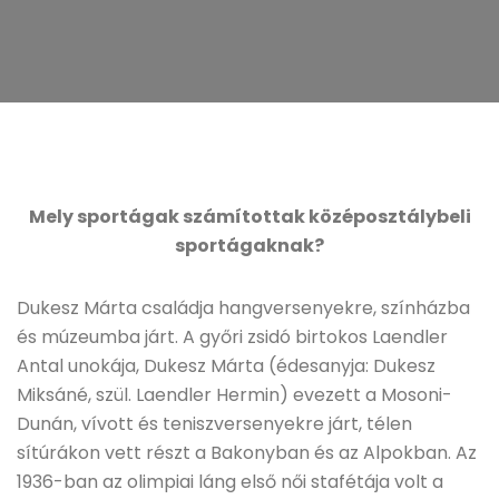
Mely sportágak számítottak középosztálybeli
sportágaknak?
Dukesz Márta családja hangversenyekre, színházba
és múzeumba járt. A győri zsidó birtokos Laendler
Antal unokája, Dukesz Márta (édesanyja: Dukesz
Miksáné, szül. Laendler Hermin) evezett a Mosoni-
Dunán, vívott és teniszversenyekre járt, télen
sítúrákon vett részt a Bakonyban és az Alpokban. Az
1936-ban az olimpiai láng első női stafétája volt a