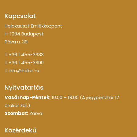
Kapcsolat
Holokauszt Emlékközpont
H-1094 Budapest
Páva u. 39.
+36 1 455-3333
+36 1 455-3399
info@hdke.hu
Nyitvatartás
Vasárnap-Péntek:
10:00 – 18:00 (A jegypénztár 17
órakor zár.)
Szombat:
Zárva
Közérdekű