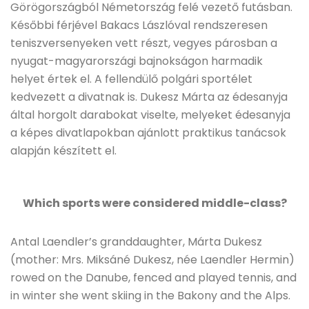
Görögországból Németország felé vezető futásban.
Későbbi férjével Bakacs Lászlóval rendszeresen
teniszversenyeken vett részt, vegyes párosban a
nyugat-magyarországi bajnokságon harmadik
helyet értek el. A fellendülő polgári sportélet
kedvezett a divatnak is. Dukesz Márta az édesanyja
által horgolt darabokat viselte, melyeket édesanyja
a képes divatlapokban ajánlott praktikus tanácsok
alapján készített el.
Which sports were considered middle-class?
Antal Laendler’s granddaughter, Márta Dukesz
(mother: Mrs. Miksáné Dukesz, née Laendler Hermin)
rowed on the Danube, fenced and played tennis, and
in winter she went skiing in the Bakony and the Alps.