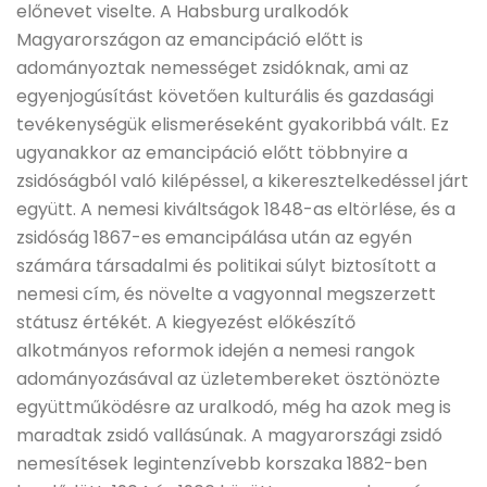
előnevet viselte. A Habsburg uralkodók
Magyarországon az emancipáció előtt is
adományoztak nemességet zsidóknak, ami az
egyenjogúsítást követően kulturális és gazdasági
tevékenységük elismeréseként gyakoribbá vált. Ez
ugyanakkor az emancipáció előtt többnyire a
zsidóságból való kilépéssel, a kikeresztelkedéssel járt
együtt. A nemesi kiváltságok 1848-as eltörlése, és a
zsidóság 1867-es emancipálása után az egyén
számára társadalmi és politikai súlyt biztosított a
nemesi cím, és növelte a vagyonnal megszerzett
státusz értékét. A kiegyezést előkészítő
alkotmányos reformok idején a nemesi rangok
adományozásával az üzletembereket ösztönözte
együttműködésre az uralkodó, még ha azok meg is
maradtak zsidó vallásúnak. A magyarországi zsidó
nemesítések legintenzívebb korszaka 1882-ben