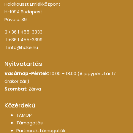
Holokauszt Emlékközpont
H-1094 Budapest
Páva u. 39.
+36 1 455-3333
+36 1 455-3399
info@hdke.hu
Nyitvatartás
Vasárnap-Péntek:
10:00 – 18:00 (A jegypénztár 17
órakor zár.)
Szombat:
Zárva
Közérdekű
TÁMOP
Támogatás
Partnerek, támogatók