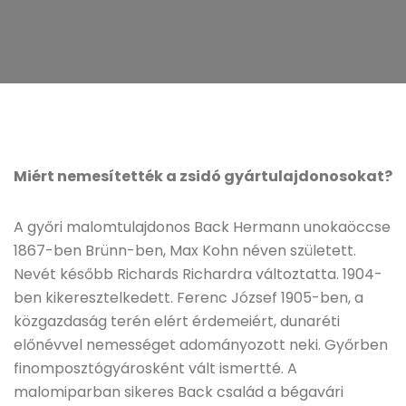
Miért nemesítették a zsidó gyártulajdonosokat?
A győri malomtulajdonos Back Hermann unokaöccse
1867-ben Brünn-ben, Max Kohn néven született.
Nevét később Richards Richardra változtatta. 1904-
ben kikeresztelkedett. Ferenc József 1905-ben, a
közgazdaság terén elért érdemeiért, dunaréti
előnévvel nemességet adományozott neki. Győrben
finomposztógyárosként vált ismertté. A
malomiparban sikeres Back család a bégavári