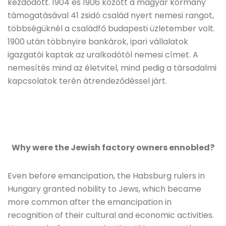
kezdődött. 1904 és 1906 között a magyar kormány
támogatásával 41 zsidó család nyert nemesi rangot,
többségüknél a családfő budapesti üzletember volt.
1900 után többnyire bankárok, ipari vállalatok
igazgatói kaptak az uralkodótól nemesi címet. A
nemesítés mind az életvitel, mind pedig a társadalmi
kapcsolatok terén átrendeződéssel járt.
Why were the Jewish factory owners ennobled?
Even before emancipation, the Habsburg rulers in
Hungary granted nobility to Jews, which became
more common after the emancipation in
recognition of their cultural and economic activities.