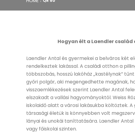
HOME
QR 50
Hogyan élt a Laendler család 
Laendler Antal és gyermekei a belváros két el
rendelkeztek lakással. A családi otthon a pill
többszobás, hosszú lakóház „kastélynak” tűnt 
győri polgár, aki megengedhette magának, hog
visszaemlékezések szerint Laendler Antal fele
elszakadt a vallási hagyományoktól. Weiss Ró
iskolaidő alatt a városi lakásukba költöztek.
társasági életük is könnyebben volt megszerv
lányai és unokái taníttatására. Laendler Anta
vagy főiskolai szinten.