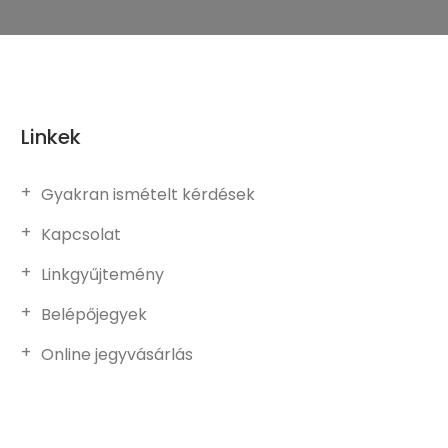
Linkek
Gyakran ismételt kérdések
Kapcsolat
Linkgyűjtemény
Belépőjegyek
Online jegyvásárlás