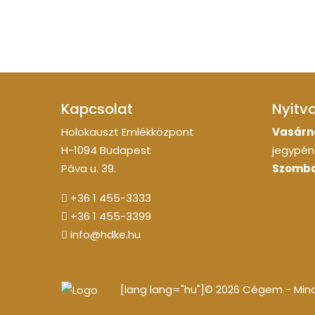
Kapcsolat
Nyitv
Holokauszt Emlékközpont
Vasárn
H-1094 Budapest
jegypénz
Páva u. 39.
Szomba
+36 1 455-3333
+36 1 455-3399
info@hdke.hu
[lang lang="hu"]© 2026 Cégem - Minde