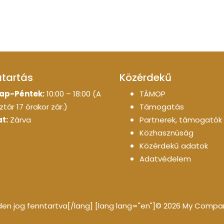
atartás
Közérdekű
ap-Péntek:
10:00 – 18:00 (A
TÁMOP
tár 17 órakor zár.)
Támogatás
t:
Zárva
Partnerek, támogatók
Közhasznúság
Közérdekű adatok
Adatvédelem
n jog fenntartva[/lang] [lang lang="en"]© 2026 My Company 