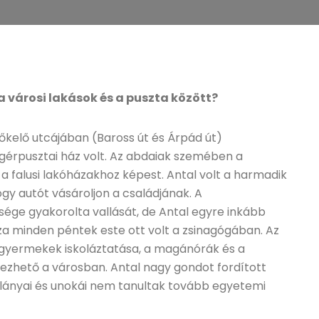
a városi lakások és a puszta között?
őkelő utcájában (Baross út és Árpád út)
ingérpusztai ház volt. Az abdaiak szemében a
a falusi lakóházakhoz képest. Antal volt a harmadik
y autót vásároljon a családjának. A
sége gyakorolta vallását, de Antal egyre inkább
za minden péntek este ott volt a zsinagógában. Az
 A gyermekek iskoláztatása, a magánórák és a
ezhető a városban. Antal nagy gondot fordított
l lányai és unokái nem tanultak tovább egyetemi