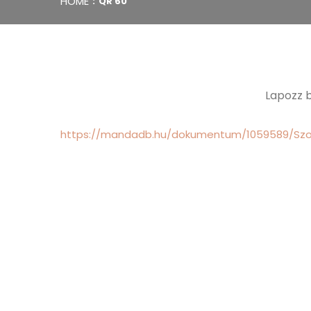
HOME
QR 60
Lapozz b
https://mandadb.hu/dokumentum/1059589/S