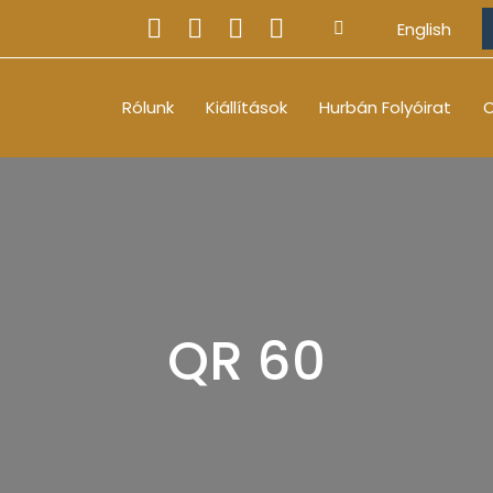
English
Rólunk
Kiállítások
Hurbán Folyóirat
O
QR 60