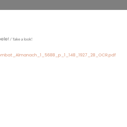
ele!
/ Take a look!
zombat_Almanach_1_5688_p_1_148_1927_28_OCR.pdf