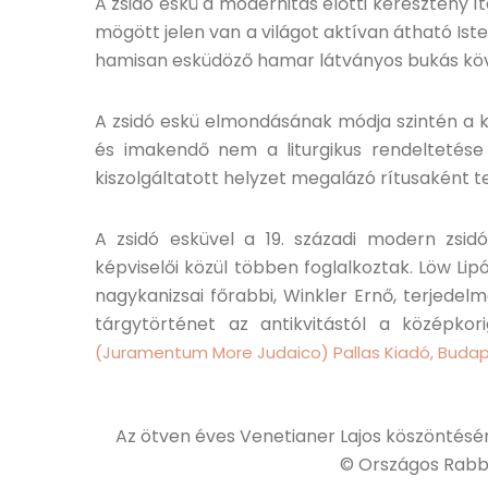
A zsidó eskü a modernitás előtti keresztény í
mögött jelen van a világot aktívan átható Ist
hamisan esküdöző hamar látványos bukás köve
A zsidó eskü elmondásának módja szintén a ke
és imakendő nem a liturgikus rendeltetése 
kiszolgáltatott helyzet megalázó rítusaként te
A zsidó esküvel a 19. századi modern zsi
képviselői közül többen foglalkoztak. Löw Lip
nagykanizsai főrabbi, Winkler Ernő, terjedel
tárgytörténet az antikvitástól a középkori
(Juramentum More Judaico) Pallas Kiadó, Budape
Az ötven éves Venetianer Lajos köszöntésére
© Országos Rabb