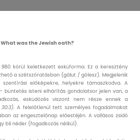
 / What was the Jewish oath?
 980 körül keletkezett esküforma. Ez a keresztény
hető a szétszóratásban (gálut / gólesz). Megjelenik
 szentírási előképekre, helyekre támaszkodva. A
büntetés isteni elhárítás gondolatsor jelen van, a
gadkozás, esküdözés viszont nem része ennek a
 30:3).
A felelőtlenül tett személyes fogadalmakat
ában az engesztelőnap előestéjén. A vallásos zsidó
y bli néder (fogadkozás nélkül).