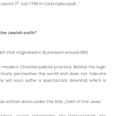
a
 Jaurini 3
Julÿ 1799 in Curia Episcopali…”
the Jewish oath?
ath that originated in Byzantium around 980.
odern Christian judicial practice. Behind the logic
ctively permeates the world and does not tolerate
ly will soon suffer a spectacular downfall, which is
 was written down under the title „Oath of the Jews."