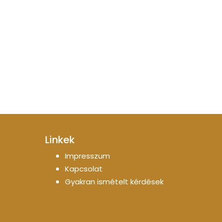
Linkek
Impresszum
Kapcsolat
Gyakran ismételt kérdések