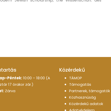
modern Jewish scholarship, the Wissenschaft des
atartás
Közérdekű
ap-Péntek:
10:00 – 18:00 (A
TÁMOP
tár 17 órakor zár.)
Támogatás
t:
Zárva
Partnerek, támogatók
Közhasznúság
Közérdekű adatok
Adatvédelem