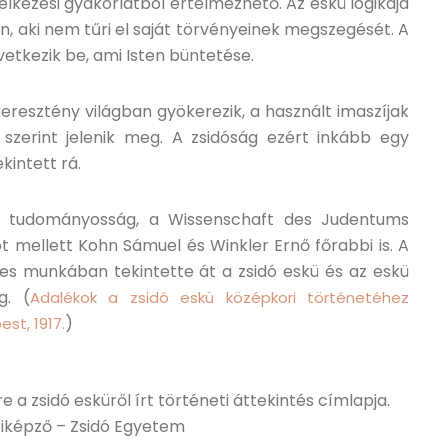
télkezési gyakorlatból értelmezhető. Az eskü logikája
en, aki nem tűri el saját törvényeinek megszegését. A
tkezik be, ami Isten büntetése.
resztény világban gyökerezik, a használt imaszíjak
szerint jelenik meg. A zsidóság ezért inkább egy
kintett rá.
dó tudományosság, a Wissenschaft des Judentums
ót mellett Kohn Sámuel és Winkler Ernő főrabbi is. A
mes munkában tekintette át a zsidó eskü és az eskü
g. (
Adalékok a zsidó eskü középkori történetéhez
)
st, 1917.
 a zsidó esküről írt történeti áttekintés címlapja.
iképző – Zsidó Egyetem