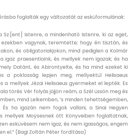
rásba foglalták egy változatát az esküformulának:
a Sz.[ent] Istenre, a mindenható Istenre, ki az eget,
 ezekben vagynak, teremtette; hogy én tisztán, és
kon, és obligatoriakjokon, mind pediglen a Kolmár
 igaz praesentioink, és mellyek nem igazak; és ha
mely Datánt, és Abirontyelte, és ha mind ezeket ki
 a poklosság lepjen meg, mellyektül Helisaeus
s a mellyek Jézai Helisaeus gyermeket el lepték. Es
a törés Vér folyás jöjjön reám, a Szél üssön meg és
temben, mind Lelkemben, ’s minden tehettségemben,
 És ha igazán nem fogok vallani, a Sinai Hegyen
s mellyek Moÿsesnek ött Könyveiben foglaltatnak,
 ezen esküvésem nem igaz, és nem igasságos, engem
n el.” (Bagi Zoltán Péter fordítása)