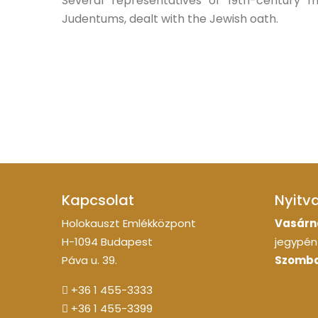
Several representatives of 19th-century 
Judentums, dealt with the Jewish oath.
Kapcsolat
Nyitv
Holokauszt Emlékközpont
Vasárn
H-1094 Budapest
jegypénz
Páva u. 39.
Szomba
+36 1 455-3333
+36 1 455-3399