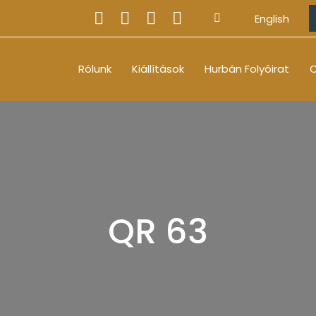
English
Rólunk
Kiállítások
Hurbán Folyóirat
O
QR 63