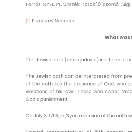
Forrás: GYEL. PL. Úriszéki iratok 10. csomó. „Sigl.
Elizeus és Naámán
[1]
What was 
The Jewish oath (more judaico) is a form of o
The Jewish oath can be interpreted from pre-m
of the oath lies the presence of God, who a
violations of his laws. Those who swear false
God’s punishment.
On July 3, 1799, in Győr, a version of the oath