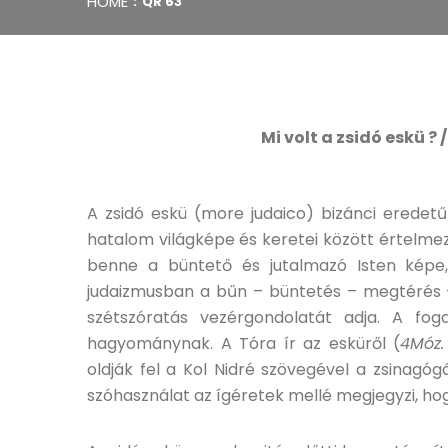
HOME
QR 63
Mi volt a zsidó eskü ?
A zsidó eskü (more judaico) bizánci eredetű
hatalom világképe és keretei között értelmez
benne a büntető és jutalmazó Isten képe,
judaizmusban a bűn – büntetés – megtérés – 
szétszóratás vezérgondolatát adja. A fo
hagyománynak. A Tóra ír az esküről (
4Móz.
oldják fel a Kol Nidré szövegével a zsinagóg
szóhasználat az ígéretek mellé megjegyzi, hog