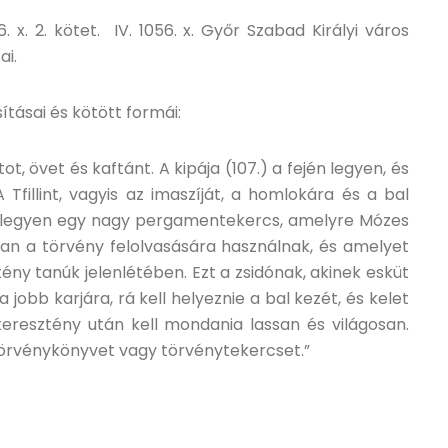
 x. 2. kötet. IV. 1056. x. Győr Szabad Királyi város
ai.
ításai és kötött formái:
tot, övet és kaftánt. A kipája (107.) a fején legyen, és
A Tfillint, vagyis az imaszíját, a homlokára és a bal
n legyen egy nagy pergamentekercs, amelyre Mózes
an a törvény felolvasására használnak, és amelyet
ény tanúk jelenlétében. Ezt a zsidónak, akinek esküt
 a jobb karjára, rá kell helyeznie a bal kezét, és kelet
eresztény után kell mondania lassan és világosan.
 törvénykönyvet vagy törvénytekercset.”