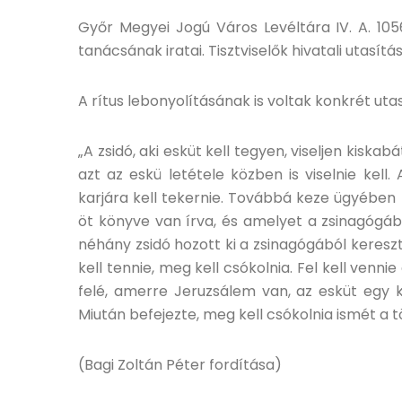
Győr Megyei Jogú Város Levéltára IV. A. 1056.
tanácsának iratai. Tisztviselők hivatali utasítás
A rítus lebonyolításának is voltak konkrét utas
„A zsidó, aki esküt kell tegyen, viseljen kiskabá
azt az eskü letétele közben is viselnie kell. 
karjára kell tekernie. Továbbá keze ügyébe
öt könyve van írva, és amelyet a zsinagógáb
néhány zsidó hozott ki a zsinagógából kereszt
kell tennie, meg kell csókolnia. Fel kell vennie
felé, amerre Jeruzsálem van, az esküt egy k
Miután befejezte, meg kell csókolnia ismét a
(Bagi Zoltán Péter fordítása)