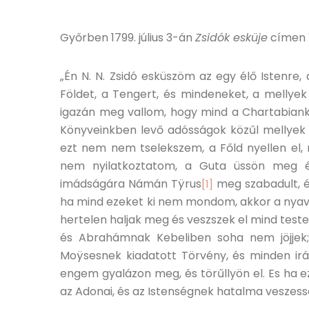
Győrben 1799. július 3-án
Zsidók esküje
címen í
„Én N. N. Zsidó esküszöm az egy élő Istenre, 
Földet, a Tengert, és mindeneket, a mellyek
igazán meg vallom, hogy mind a Chartabianka
Könyveinkben levő adósságok közűl mellyek a
ezt nem nem tselekszem, a Főld nyellen el, 
nem nyilatkoztatom, a Guta üssön meg és
imádságára Námán Tÿrus
meg szabadult, é
[1]
ha mind ezeket ki nem mondom, akkor a nyaval
hertelen haljak meg és veszszek el mind tes
és Abrahámnak Kebeliben soha nem jöjjek;
Moÿsesnek kiadatott Törvény, és minden irá
engem gyalázon meg, és törűllyön el. Es ha
az Adonai, és az Istenségnek hatalma veszesse