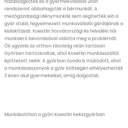
házasságkötés és a gyermekvállalás után
rendszerint abbahagyták a bérmunkát. A
mezőgazdasági idénymunkák sem segítették elő a
gyár stabil, fegyelmezett munkavállalói gárdájának a
kialakítását. Koestlin horvátországi és felvidéki női
munkaerő bevonásával oldotta meg a problémát.
Ők ugyanis az otthon távolság okán tartósan
Győrben tartózkodtak, ahol Kosetlin munkásszállót
építtetett nekik. A gyárban óvoda is működött, ahol
a munkásasszonyok a gyár költségén elhelyezhették
3 éven aluli gyermekeiket, amíg dolgoztak.
Munkásotthon a győri Koestlin kekszgyárban