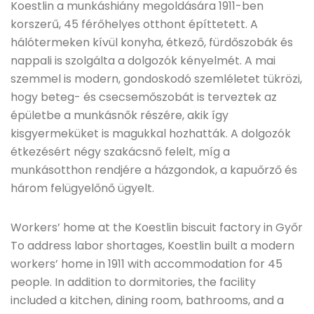
Koestlin a munkáshiány megoldására 1911-ben
korszerű, 45 férőhelyes otthont építtetett. A
hálótermeken kívül konyha, étkező, fürdőszobák és
nappali is szolgálta a dolgozók kényelmét. A mai
szemmel is modern, gondoskodó szemléletet tükrözi,
hogy beteg- és csecsemőszobát is terveztek az
épületbe a munkásnők részére, akik így
kisgyermeküket is magukkal hozhatták. A dolgozók
étkezésért négy szakácsnő felelt, míg a
munkásotthon rendjére a házgondok, a kapuőrző és
három felügyelőnő ügyelt.
Workers’ home at the Koestlin biscuit factory in Győr
To address labor shortages, Koestlin built a modern
workers’ home in 1911 with accommodation for 45
people. In addition to dormitories, the facility
included a kitchen, dining room, bathrooms, and a