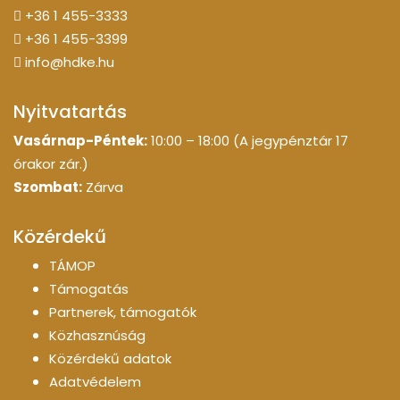
+36 1 455-3333
+36 1 455-3399
info@hdke.hu
Nyitvatartás
Vasárnap-Péntek:
10:00 – 18:00 (A jegypénztár 17
órakor zár.)
Szombat:
Zárva
Közérdekű
TÁMOP
Támogatás
Partnerek, támogatók
Közhasznúság
Közérdekű adatok
Adatvédelem