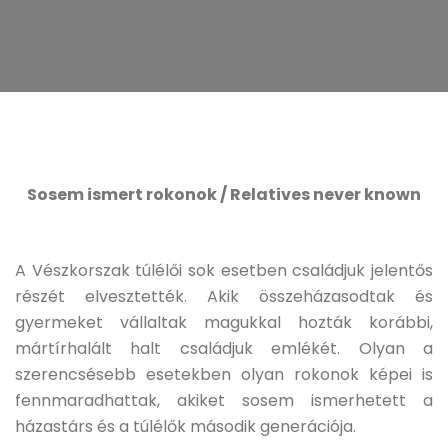
Sosem ismert rokonok / Relatives never known
A Vészkorszak túlélői sok esetben családjuk jelentős
részét elvesztették. Akik összeházasodtak és
gyermeket vállaltak magukkal hozták korábbi,
mártírhalált halt családjuk emlékét. Olyan a
szerencsésebb esetekben olyan rokonok képei is
fennmaradhattak, akiket sosem ismerhetett a
házastárs és a túlélők második generációja.