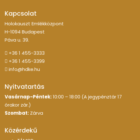
Kapcsolat
Holokauszt Emlékközpont
H-1094 Budapest
Páva u. 39.
+36 1 455-3333
+36 1 455-3399
info@hdke.hu
Nyitvatartás
Vasárnap-Péntek:
10:00 – 18:00 (A jegypénztár 17
órakor zár.)
Szombat:
Zárva
Közérdekű