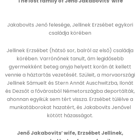
The lost family of Jenő Jakabovits’ wife
Jakabovits Jenő felesége, Jellinek Erzsébet egykori
családja körében
Jellinek Erzsébet (hátsó sor, balról az első) családja
körében. Varrónőnek tanult, ám legidősebb
gyermekként beteg anyja helyett korán át kellett
vennie a háztartás vezetését. Szüleit, a morvaországi
Jellinek Sámuelt és Stern Annát Auschwitzba, Ilonát
és Dezsőt a fővárosból Németországba deportálták,
ahonnan egyikük sem tért vissza. Erzsébet túlélve a
munkatáborokat hazatért, és Jakabovits Jenővel
kötött házasságot.
Jenő Jakabovits’ wife, Erzsébet Jellinek,