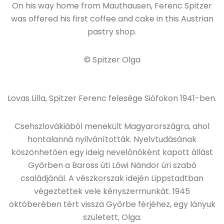
On his way home from Mauthausen, Ferenc Spitzer
was offered his first coffee and cake in this Austrian
pastry shop.
© Spitzer Olga
Lovas Lilla, Spitzer Ferenc felesége Siófokon 1941-ben.
Csehszlovákiából menekült Magyarországra, ahol
hontalanná nyilvánították. Nyelvtudásának
köszönhetően egy ideig nevelőnőként kapott állást
Győrben a Baross úti Lőwi Nándor úri szabó
családjánál. A vészkorszak idején Lippstadtban
végeztettek vele kényszermunkát. 1945
októberében tért vissza Győrbe férjéhez, egy lányuk
született, Olga.