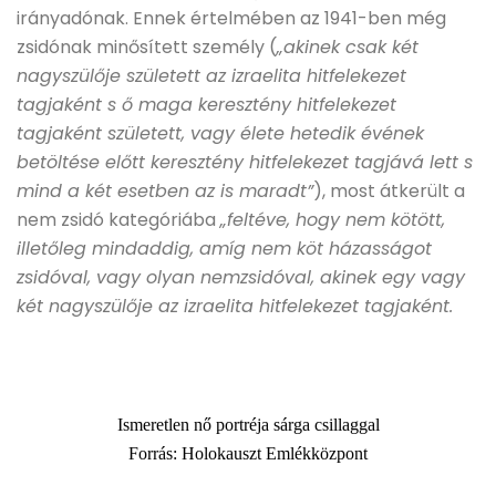
irányadónak. Ennek értelmében az 1941-ben még
zsidónak minősített személy (
„akinek csak két
nagyszülője született az izraelita hitfelekezet
tagjaként s ő maga keresztény hitfelekezet
tagjaként született, vagy élete hetedik évének
betöltése előtt keresztény hitfelekezet tagjává lett s
mind a két esetben az is maradt”
), most átkerült a
nem zsidó kategóriába
„feltéve, hogy nem kötött,
illetőleg mindaddig, amíg nem köt házasságot
zsidóval, vagy olyan nemzsidóval, akinek egy vagy
két nagyszülője az izraelita hitfelekezet tagjaként.
Ismeretlen nő portréja sárga csillaggal
Forrás: Holokauszt Emlékközpont