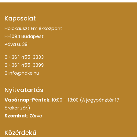
Kapcsolat
Holokauszt Emlékközpont
H-1094 Budapest
Páva u. 39.
+36 1 455-3333
+36 1 455-3399
info@hdke.hu
Nyitvatartás
Vasárnap-Péntek:
10:00 – 18:00 (A jegypénztár 17
órakor zár.)
Szombat:
Zárva
Közérdekű