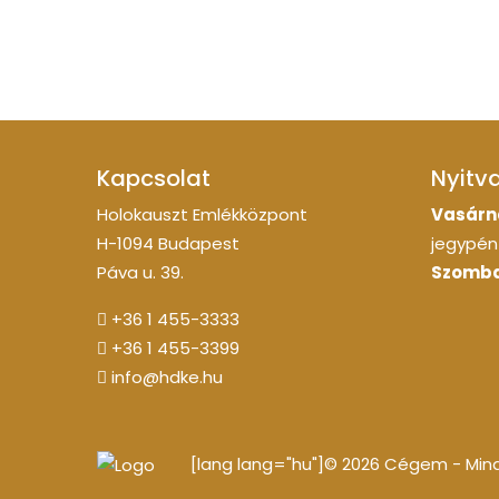
Kapcsolat
Nyitv
Holokauszt Emlékközpont
Vasárn
H-1094 Budapest
jegypénz
Páva u. 39.
Szomba
+36 1 455-3333
+36 1 455-3399
info@hdke.hu
[lang lang="hu"]© 2026 Cégem - Minde