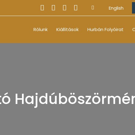
English
Rólunk
Kiállítások
Hurbán Folyóirat
O
ttó Hajdúböszörmé