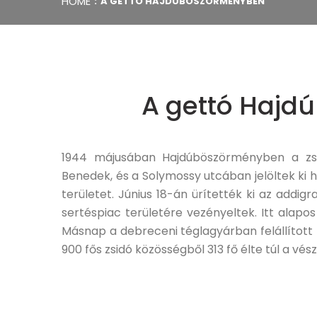
HOME
A GETTÓ HAJDÚBÖSZÖRMÉNYBEN
A gettó Haj
1944 májusában Hajdúböszörményben a zsina
Benedek, és a Solymossy utcában jelöltek ki 
területet. Június 18-án ürítették ki az addig
sertéspiac területére vezényeltek. Itt alapo
Másnap a debreceni téglagyárban felállított 
900 fős zsidó közösségből 313 fő élte túl a vés