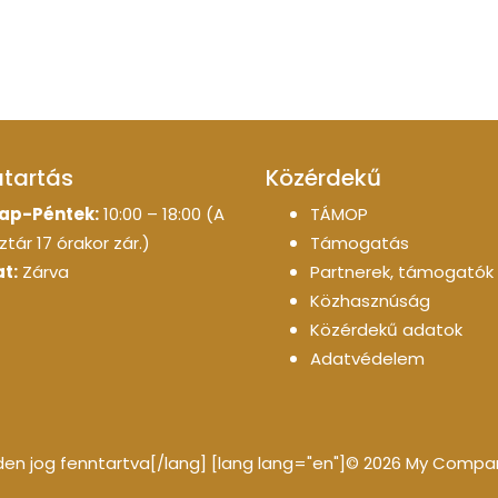
atartás
Közérdekű
ap-Péntek:
10:00 – 18:00 (A
TÁMOP
tár 17 órakor zár.)
Támogatás
t:
Zárva
Partnerek, támogatók
Közhasznúság
Közérdekű adatok
Adatvédelem
n jog fenntartva[/lang] [lang lang="en"]© 2026 My Company 