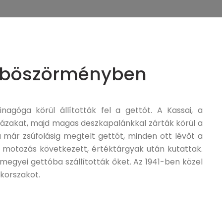
dúböszörményben
góga körül állították fel a gettót. A Kassai, a
házakat, majd magas deszkapalánkkal zárták körül a
ra már zsúfolásig megtelt gettót, minden ott lévőt a
s motozás következett, értéktárgyak után kutattak.
megyei gettóba szállították őket. Az 1941-ben közel
zkorszakot.