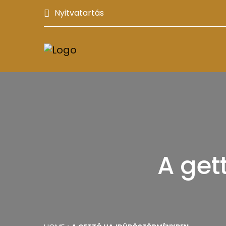
Nyitvatartás
A ge