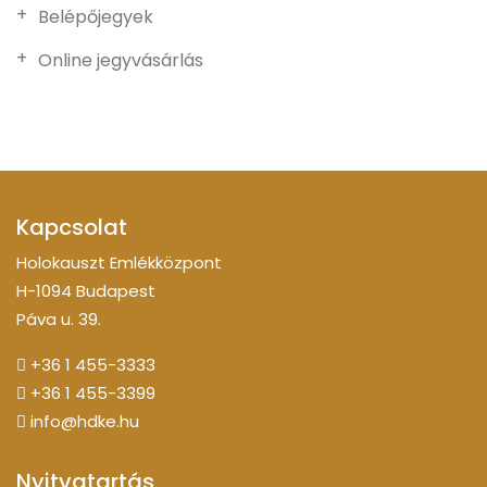
Belépőjegyek
Online jegyvásárlás
Kapcsolat
Holokauszt Emlékközpont
H-1094 Budapest
Páva u. 39.
+36 1 455-3333
+36 1 455-3399
info@hdke.hu
Nyitvatartás