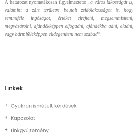
A határozat nyomatékosan figyelmeztette
„a város lakosságát is,
valamint a zárt területre beutalt zsidólakosságot is, hogy
semmiféle ingóságot, értéket elrejteni, megsemmisíteni,
megvásárolni, ajándékképpen elfogadni, ajándékba adni, eladni,
vagy bármiféleképpen elidegeníteni nem szabad”.
Linkek
Gyakran ismételt kérdések
Kapcsolat
Linkgyűjtemény