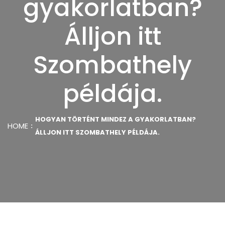
gyakorlatban?
Álljon itt
Szombathely
példája.
HOGYAN TÖRTÉNT MINDEZ A GYAKORLATBAN?
HOME
ÁLLJON ITT SZOMBATHELY PÉLDÁJA.