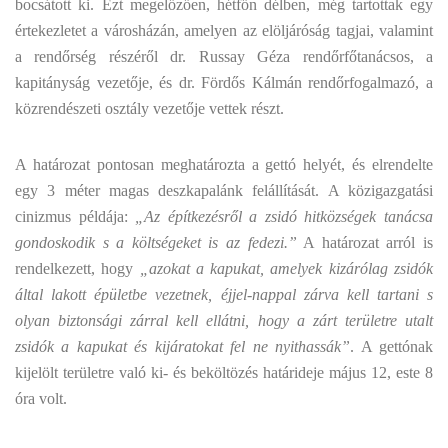
bocsátott ki. Ezt megelőzően, hétfőn délben, még tartottak egy
értekezletet a városházán, amelyen az elöljáróság tagjai, valamint
a rendőrség részéről dr. Russay Géza rendőrfőtanácsos, a
kapitányság vezetője, és dr. Fördős Kálmán rendőrfogalmazó, a
közrendészeti osztály vezetője vettek részt.
A határozat pontosan meghatározta a gettó helyét, és elrendelte
egy 3 méter magas deszkapalánk felállítását. A közigazgatási
cinizmus példája:
„Az építkezésről a zsidó hitközségek tanácsa
gondoskodik s a költségeket is az fedezi.”
A határozat arról is
rendelkezett, hogy
„azokat a kapukat, amelyek kizárólag zsidók
által lakott épületbe vezetnek, éjjel-nappal zárva kell tartani s
olyan biztonsági zárral kell ellátni, hogy a zárt területre utalt
zsidók a kapukat és kijáratokat fel ne nyithassák”
. A gettónak
kijelölt területre való ki- és beköltözés határideje május 12, este 8
óra volt.