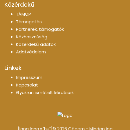
Közérdekű
TÁMOP
Támogatás
Partnerek, támogatók
Közhasznúság
Közérdekű adatok
Adatvédelem
Linkek
Impresszum
Kapcsolat
Gyakran ismételt kérdések
[lang lang="hu"]© 2026 Cégem - Minden jog