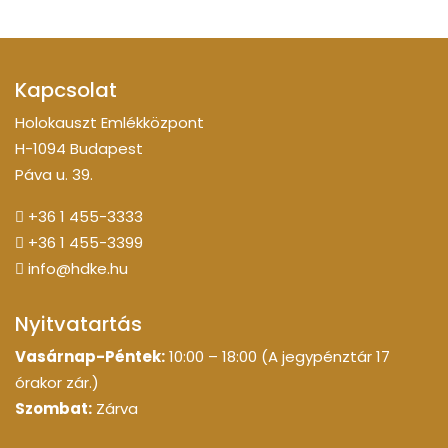
Kapcsolat
Holokauszt Emlékközpont
H-1094 Budapest
Páva u. 39.
+36 1 455-3333
+36 1 455-3399
info@hdke.hu
Nyitvatartás
Vasárnap-Péntek:
10:00 – 18:00 (A jegypénztár 17
órakor zár.)
Szombat:
Zárva