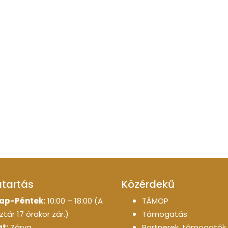
atartás
Közérdekű
ap-Péntek:
10:00 – 18:00 (A
TÁMOP
tár 17 órakor zár.)
Támogatás
t:
Zárva
Partnerek, támogatók