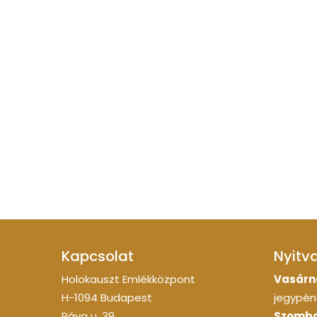
Kapcsolat
Nyitv
Holokauszt Emlékközpont
Vasárn
H-1094 Budapest
jegypénz
Páva u. 39.
Szomba