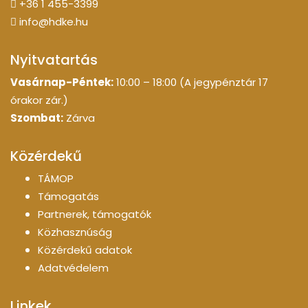
+36 1 455-3399
info@hdke.hu
Nyitvatartás
Vasárnap-Péntek:
10:00 – 18:00 (A jegypénztár 17
órakor zár.)
Szombat:
Zárva
Közérdekű
TÁMOP
Támogatás
Partnerek, támogatók
Közhasznúság
Közérdekű adatok
Adatvédelem
Linkek