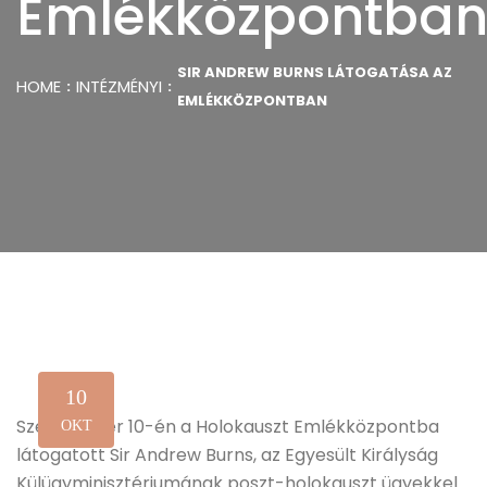
Emlékközpontba
SIR ANDREW BURNS LÁTOGATÁSA AZ
HOME
INTÉZMÉNYI
EMLÉKKÖZPONTBAN
10
Szeptember 10-én a Holokauszt Emlékközpontba
OKT
látogatott Sir Andrew Burns, az Egyesült Királyság
Külügyminisztériumának poszt-holokauszt ügyekkel