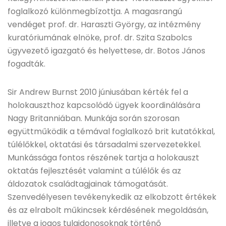
foglalkozó különmegbízottja. A magasrangú
vendéget prof. dr. Haraszti György, az intézmény
kuratóriumának elnöke, prof. dr. Szita Szabolcs
ügyvezető igazgató és helyettese, dr. Botos János
fogadták.
Sir Andrew Burnst 2010 júniusában kérték fel a
holokauszthoz kapcsolódó ügyek koordinálására
Nagy Britanniában. Munkája során szorosan
együttműködik a témával foglalkozó brit kutatókkal,
túlélőkkel, oktatási és társadalmi szervezetekkel.
Munkássága fontos részének tartja a holokauszt
oktatás fejlesztését valamint a túlélők és az
áldozatok családtagjainak támogatását.
Szenvedélyesen tevékenykedik az elkobzott értékek
és az elrabolt műkincsek kérdésének megoldásán,
illetve a jogos tulajdonosoknak történő