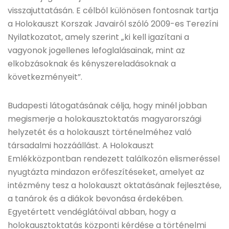
visszajuttatásán. E célból különösen fontosnak tartja
a Holokauszt Korszak Javairól szóló 2009-es Terezíni
Nyilatkozatot, amely szerint „ki kell igazítani a
vagyonok jogellenes lefoglalásainak, mint az
elkobzásoknak és kényszereladásoknak a
következményeit”.
Budapesti látogatásának célja, hogy minél jobban
megismerje a holokausztoktatás magyarországi
helyzetét és a holokauszt történelméhez való
társadalmi hozzáállást. A Holokauszt
Emlékközpontban rendezett találkozón elismeréssel
nyugtázta mindazon erőfeszítéseket, amelyet az
intézmény tesz a holokauszt oktatásának fejlesztése,
a tanárok és a diákok bevonása érdekében.
Egyetértett vendéglátóival abban, hogy a
holokausztoktatás központi kérdése a történelmi