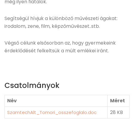
még ilyen fiatalok.
Segítségül hívjuk a különböző művészeti ágakat:
irodalom, zene, film, képzőművészet..stb.
Végső célunk elsősorban az, hogy gyermekeink
érdeklődését felkeltsük a múlt emlékei iránt.
Csatolmányok
Név
Méret
28 KB
SzamtechAlt_Tomori_osszefoglalo.doc