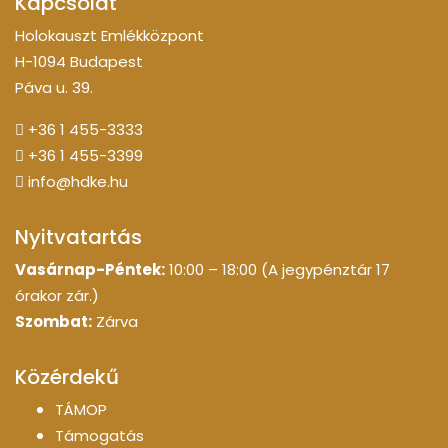
Kapcsolat
Holokauszt Emlékközpont
H-1094 Budapest
Páva u. 39.
+36 1 455-3333
+36 1 455-3399
info@hdke.hu
Nyitvatartás
Vasárnap-Péntek:
10:00 – 18:00 (A jegypénztár 17
órakor zár.)
Szombat:
Zárva
Közérdekű
TÁMOP
Támogatás