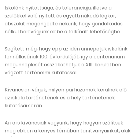
Iskolánk nyitottsága, és toleranciája, illetve a
szülőkkel való nyitott és együttműködő légkör,
abszolút megengedte nekünk, hogy gondolkodás
nélkül belevágjunk ebbe a felkínált lehetőségbe.
Segített még, hogy épp az idén ünnepeljük iskolánk
fennállásának 100. évfordulóját, így a centenárium
megünneplését összeköthetjük a XIII. kerületben
végzett történelmi kutatással.
Kíváncsian várjuk, milyen párhuzamok kerülnek elő
az iskola történetének és a hely történetének
kutatásai során.
Arra is kíváncsiak vagyunk, hogy hogyan szólítsuk
meg ebben a kényes témában tanítványainkat, akik