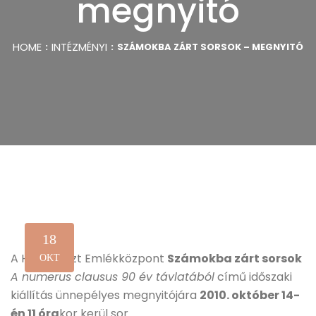
megnyitó
HOME
INTÉZMÉNYI
SZÁMOKBA ZÁRT SORSOK – MEGNYITÓ
18
A Holokauszt Emlékközpont
Számokba zárt sorsok
OKT
A numerus clausus 90 év távlatából
című időszaki
kiállítás ünnepélyes megnyitójára
2010. október 14-
én 11 óra
kor kerül sor.