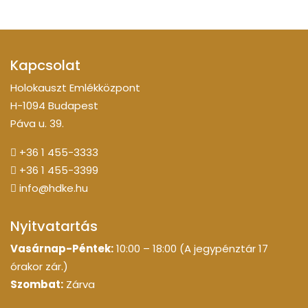
Kapcsolat
Holokauszt Emlékközpont
H-1094 Budapest
Páva u. 39.
+36 1 455-3333
+36 1 455-3399
info@hdke.hu
Nyitvatartás
Vasárnap-Péntek:
10:00 – 18:00 (A jegypénztár 17
órakor zár.)
Szombat:
Zárva