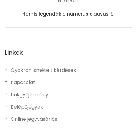
NEXT POST
Hamis legendák a numerus claususról
Linkek
Gyakran ismételt kérdések
Kapcsolat
Linkgyűjtemény
Belépőjegyek
Online jegyvásárlás