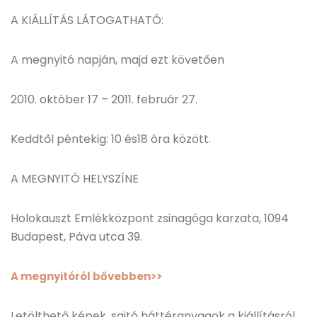
A KIÁLLÍTÁS LÁTOGATHATÓ:
A megnyitó napján, majd ezt követően
2010. október 17 – 2011. február 27.
Keddtől péntekig: 10 és18 óra között.
A MEGNYITÓ HELYSZÍNE
Holokauszt Emlékközpont zsinagóga karzata, 1094
Budapest, Páva utca 39.
A megnyitóról bővebben>>
Letölthető képek, sajtó háttéranyagok a kiállításról