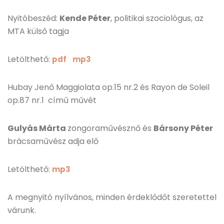
Nyitóbeszéd:
Kende Péter
, politikai szociológus, az
MTA külső tagja
Letölthető:
pdf
mp3
Hubay Jenő Maggiolata op.15 nr.2 és Rayon de Soleil
op.87 nr.1 című művét
Gulyás Márta
zongoraművésznő és
Bársony Péter
brácsaművész adja elő
Letölthető:
mp3
A megnyitó nyílvános, minden érdeklődőt szeretettel
várunk.