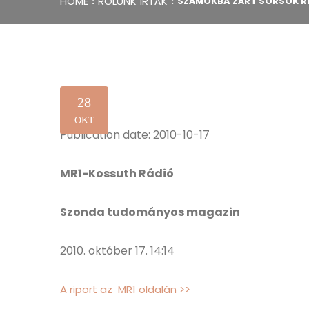
HOME
RÓLUNK ÍRTÁK
SZÁMOKBA ZÁRT SORSOK RI
28
OKT
Publication date: 2010-10-17
MR1-Kossuth Rádió
Szonda tudományos magazin
2010. október 17. 14:14
A riport az MR1 oldalán >>