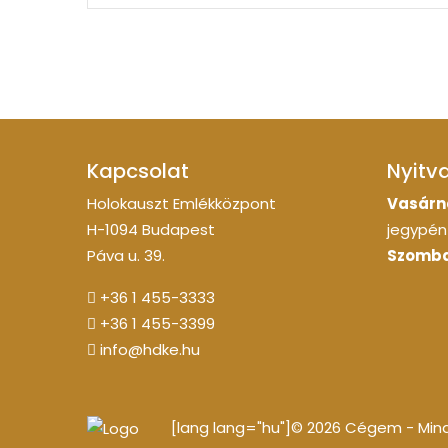
Kapcsolat
Nyitv
Holokauszt Emlékközpont
Vasárn
H-1094 Budapest
jegypénz
Páva u. 39.
Szomba
+36 1 455-3333
+36 1 455-3399
info@hdke.hu
[lang lang="hu"]© 2026 Cégem - Minde