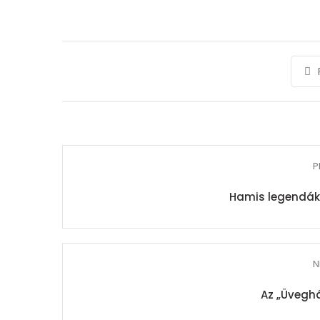
P
Hamis legendák
N
Az „Üveghá