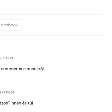
Facebook
REV POST
 a numerus claususról
EXT POST
zon" innen és túl