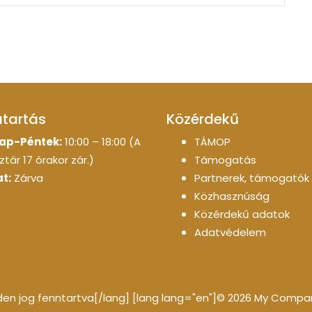
atartás
Közérdekű
ap-Péntek:
10:00 – 18:00 (A
TÁMOP
tár 17 órakor zár.)
Támogatás
t:
Zárva
Partnerek, támogatók
Közhasznúság
Közérdekű adatok
Adatvédelem
n jog fenntartva[/lang] [lang lang="en"]© 2026 My Company 