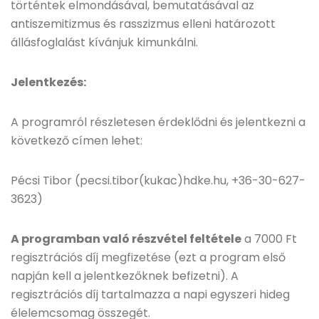
történtek elmondásával, bemutatásával az
antiszemitizmus és rasszizmus elleni határozott
állásfoglalást kívánjuk kimunkálni.
Jelentkezés:
A programról részletesen érdeklődni és jelentkezni a
következő címen lehet:
Pécsi Tibor (pecsi.tibor(kukac)hdke.hu, +36-30-627-
3623)
A programban való részvétel feltétele
a 7000 Ft
regisztrációs díj megfizetése (ezt a program első
napján kell a jelentkezőknek befizetni). A
regisztrációs díj tartalmazza a napi egyszeri hideg
élelemcsomag összegét.