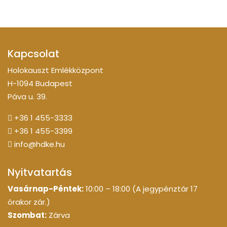
Kapcsolat
Holokauszt Emlékközpont
H-1094 Budapest
Páva u. 39.
+36 1 455-3333
+36 1 455-3399
info@hdke.hu
Nyitvatartás
Vasárnap-Péntek:
10:00 – 18:00 (A jegypénztár 17
órakor zár.)
Szombat:
Zárva