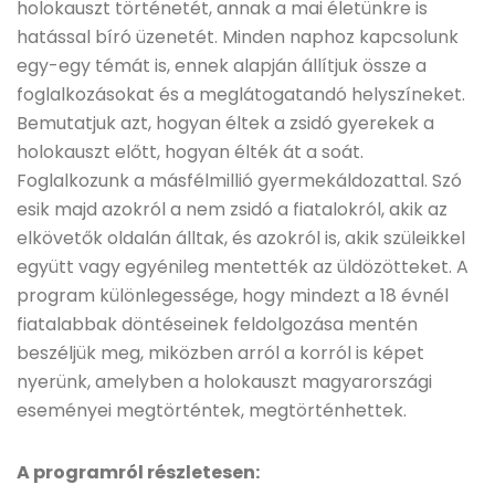
holokauszt történetét, annak a mai életünkre is
hatással bíró üzenetét. Minden naphoz kapcsolunk
egy-egy témát is, ennek alapján állítjuk össze a
foglalkozásokat és a meglátogatandó helyszíneket.
Bemutatjuk azt, hogyan éltek a zsidó gyerekek a
holokauszt előtt, hogyan élték át a soát.
Foglalkozunk a másfélmillió gyermekáldozattal. Szó
esik majd azokról a nem zsidó a fiatalokról, akik az
elkövetők oldalán álltak, és azokról is, akik szüleikkel
együtt vagy egyénileg mentették az üldözötteket. A
program különlegessége, hogy mindezt a 18 évnél
fiatalabbak döntéseinek feldolgozása mentén
beszéljük meg, miközben arról a korról is képet
nyerünk, amelyben a holokauszt magyarországi
eseményei megtörténtek, megtörténhettek.
A programról részletesen: