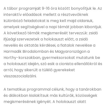
A tábor programjait 9-16 óra között bonyolítjuk le. Az
interaktív előadások mellett a résztvevőknek
különböző feladatokat is meg kell majd oldaniuk,
amelyek segítségével a napi témát jobban kibontjuk.
A következő témák megismerését tervezzük: zsidó
ifjúsági szervezetek a holokauszt előtt, a zsidó
nevelés és oktatás kérdései, a fiatalok nevelése a
Harmadik Birodalomban és Magyarországon a
Horthy-korszakban, gyermeksorsokat mutatunk be
a holokauszt idején, szó esik a cionista ellenállókról és
arról, hogy sikerült a túlélő gyerekeket
visszaszocializálni.
A tematikus programmal célunk, hogy a tanárokban
és diákokban kialakítsuk más kultúrák, közösségek
megismerésének igényét. A holokauszt alatt