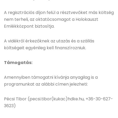
A regisztrációs díjon felül a résztvevőket más költség
nem terheli, az oktatócsomagot a Holokauszt
Emlékközpont biztosítja.
A vidékről érkezőknek az utazás és a szállás
költségeit egyénileg kell finanszírozniuk.
Támogatás:
Amennyiben támogatni kívánja anyagilag is a
programunkat az alábbi címen jelezheti:
Pécsi Tibor (pecsi.tibor(kukac)hdke.hu, +36-30-627-
3623)