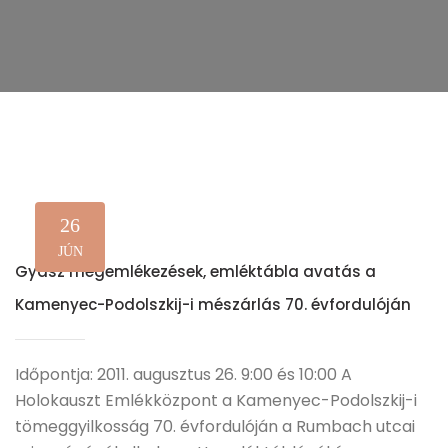
26
JÚN
Gyász megemlékezések, emléktábla avatás a
Kamenyec-Podolszkij-i mészárlás 70. évfordulóján
Időpontja: 2011. augusztus 26. 9:00 és 10:00 A
Holokauszt Emlékközpont a Kamenyec-Podolszkij-i
tömeggyilkosság 70. évfordulóján a Rumbach utcai