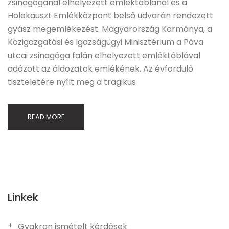
zsinagógánál elhelyezett emléktáblánál és a
Holokauszt Emlékközpont belső udvarán rendezett
gyász megemlékezést. Magyarország Kormánya, a
Közigazgatási és Igazságügyi Minisztérium a Páva
utcai zsinagóga falán elhelyezett emléktáblával
adózott az áldozatok emlékének. Az évforduló
tiszteletére nyílt meg a tragikus
READ MORE
Linkek
Gyakran ismételt kérdések