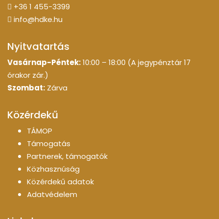
+36 1 455-3399
info@hdke.hu
Nyitvatartás
Vasárnap-Péntek:
10:00 – 18:00 (A jegypénztár 17
órakor zár.)
Szombat:
Zárva
Közérdekű
TÁMOP
Támogatás
Partnerek, támogatók
Közhasznúság
Közérdekű adatok
Adatvédelem