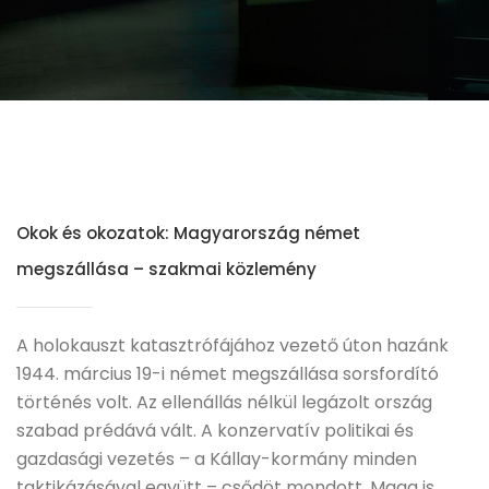
Okok és okozatok: Magyarország német
megszállása – szakmai közlemény
A holokauszt katasztrófájához vezető úton hazánk
1944. március 19-i német megszállása sorsfordító
történés volt. Az ellenállás nélkül legázolt ország
szabad prédává vált. A konzervatív politikai és
gazdasági vezetés – a Kállay-kormány minden
taktikázásával együtt – csődöt mondott. Maga is