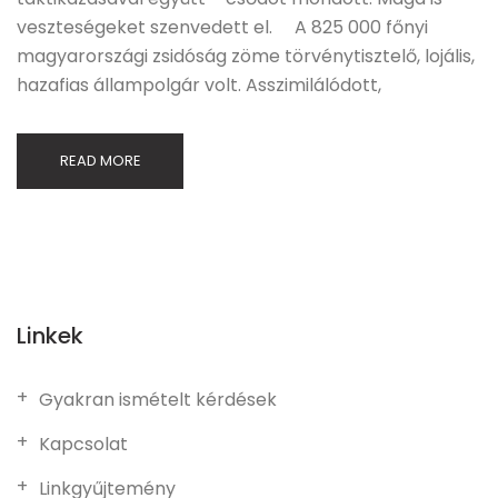
veszteségeket szenvedett el. A 825 000 főnyi
magyarországi zsidóság zöme törvénytisztelő, lojális,
hazafias állampolgár volt. Asszimilálódott,
READ MORE
Linkek
Gyakran ismételt kérdések
Kapcsolat
Linkgyűjtemény