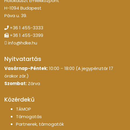
Holokauszt Emlékközpont
H-1094 Budapest
Páva u. 39.
+36 1 455-3333
+36 1 455-3399
info@hdke.hu
Nyitvatartás
Vasárnap-Péntek:
10:00 – 18:00 (A jegypénztár 17
órakor zár.)
Szombat:
Zárva
Közérdekű
TÁMOP
Támogatás
Partnerek, támogatók