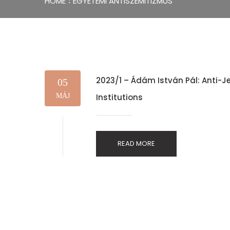
HOME
EGYETEMI ANTISZEMITIZMUS
2023/1 – Ádám István Pál: Anti-J
05
MÁJ
Institutions
READ MORE