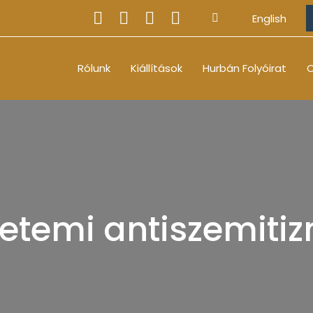
English
Rólunk
Kiállítások
Hurbán Folyóirat
O
etemi antiszemiti