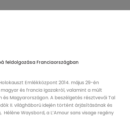
oá feldolgozása Franciaországban
 Holokauszt Emlékközpont 2014. május 29-én
magyar és francia Igazakról, valamint a múlt
n és Magyarországon. A beszélgetés résztvevői Tal
idók II. világháború idején történt árjásításának és
ja, Hélène Waysbord, a L’Amour sans visage regény