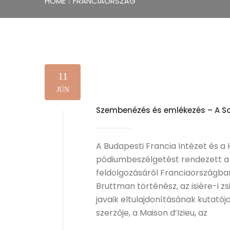
HOME
FRANCIAORSZÁG
11
JÚN
Szembenézés és emlékezés – A S
A Budapesti Francia Intézet és a
pódiumbeszélgetést rendezett a 
feldolgozásáról Franciaországba
Bruttman történész, az isière-i zs
javaik eltulajdonításának kutató
szerzője, a Maison d’Izieu, az