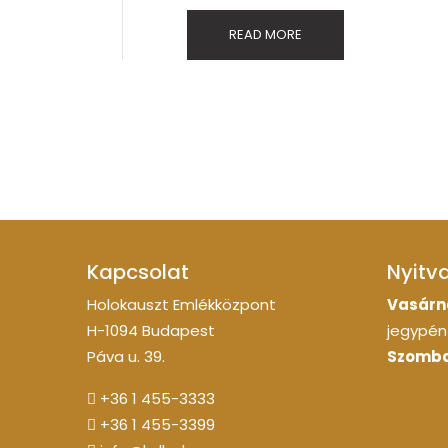
READ MORE
Kapcsolat
Nyitv
Holokauszt Emlékközpont
Vasárn
H-1094 Budapest
jegypénz
Páva u. 39.
Szomba
+36 1 455-3333
+36 1 455-3399